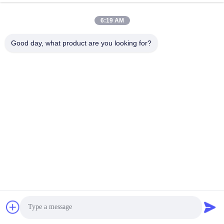
Ningbo Meichang Packaging
6:19 AM
Technology Co., Ltd.
Good day, what product are you looking for?
ईमेल
meichang1@mcpackaging.cn
हमारा पता
पता
कक्ष 1808, भवन ए, नंबर 55, युली रोड, युयाओ शहर, निंगबो शहर, झेजियांग प्रांत
टेलीफोन
0086-574-62797016