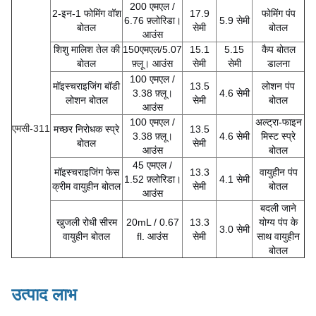
200 एमएल /
2-इन-1 फोमिंग वॉश
17.9
फोमिंग पंप
6.76 फ़्लोरिडा।
5.9 सेमी
बोतल
सेमी
बोतल
आउंस
शिशु मालिश तेल की
150एमएल/5.07
15.1
5.15
कैप बोतल
बोतल
फ़्लू। आउंस
सेमी
सेमी
डालना
100 एमएल /
मॉइस्चराइजिंग बॉडी
13.5
लोशन पंप
3.38 फ़्लू।
4.6 सेमी
लोशन बोतल
सेमी
बोतल
आउंस
100 एमएल /
अल्ट्रा-फाइन
एमसी-311
मच्छर निरोधक स्प्रे
13.5
3.38 फ़्लू।
4.6 सेमी
मिस्ट स्प्रे
बोतल
सेमी
आउंस
बोतल
45 एमएल /
मॉइस्चराइजिंग फेस
13.3
वायुहीन पंप
1.52 फ़्लोरिडा।
4.1 सेमी
क्रीम वायुहीन बोतल
सेमी
बोतल
आउंस
बदली जाने
खुजली रोधी सीरम
20mL / 0.67
13.3
योग्य पंप के
3.0 सेमी
वायुहीन बोतल
fl. आउंस
सेमी
साथ वायुहीन
बोतल
उत्पाद लाभ