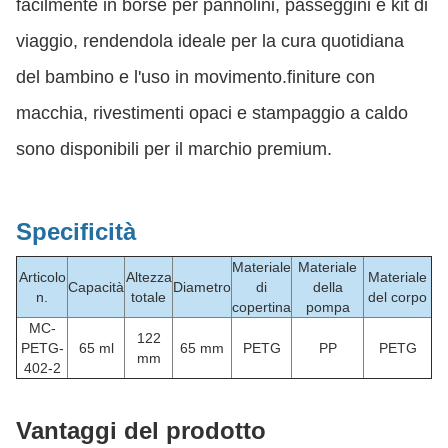
facilmente in borse per pannolini, passeggini e kit di
viaggio, rendendola ideale per la cura quotidiana
del bambino e l'uso in movimento.finiture con
macchia, rivestimenti opaci e stampaggio a caldo
sono disponibili per il marchio premium.
Specificità
Materiale
Materiale
Articolo
Altezza
Materiale
Capacità
Diametro
di
della
n.
totale
del corpo
copertina
pompa
MC-
122
PETG-
65 ml
65 mm
PETG
PP
PETG
mm
402-2
Vantaggi del prodotto