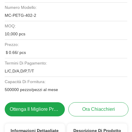
Numero Modello:
MC-PETG-402-2
MOQ:
10,000 pcs
Prezzo:
＄0.66/ pcs
Termini Di Pagamento:
L/C,D/A,D/P,T/T
Capacità Di Fornitura:
500000 pezzo/pezzi al mese
Ottenga Il Migliore Prezzo
Ora Chiacchieri
Informazioni Dettagliate
Descrizione Di Prodotto