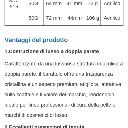
MC-
30G
64 mm
41 mm
72 g
Acrilico
515
50G
72 mm
44mm
106 g
Acrilico
Vantaggi del prodotto
1.
Costruzione di lusso a doppia parete
Caratterizzato da una lussuosa struttura in acrilico a
doppia parete, il barattolo offre una trasparenza
cristallina e un aspetto premium. Migliora l'attrattiva
sullo scaffale e il valore del marchio, rendendolo
ideale per linee professionali di cura della pelle e
marchi di cosmetici di lusso.
2.
Eccellenti prestazioni di tenuta