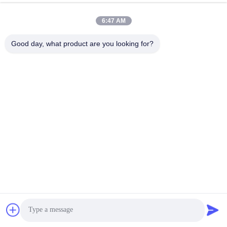
Q4. Posso personalizzare il logo del mio
6:47 AM
marchio?
Good day, what product are you looking for?
A4:
SÌ. Supportiamo la stampa del logo, la
serigrafia, le etichette e altre opzioni di decorazione
personalizzate.
Q5. Quali finiture superficiali sono disponibili?
A5:
Sono disponibili la stampa opaca, satinata,
serigrafica e la stampa a caldo per creare
imballaggi di alta qualità.
Q6. Questo packaging è adatto ai marchi
premium di prodotti per la cura della pelle?