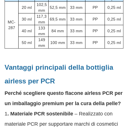
102,5
20 ml
52,5 mm
33 mm
PP
0,25 ml
mm
117,3
30 ml
69,5 mm
33 mm
PP
0,25 ml
MC-
mm
287
133
40 ml
84 mm
33 mm
PP
0,25 ml
mm
149
50 ml
100 mm
33 mm
PP
0,25 ml
mm
Vantaggi principali della bottiglia
airless per PCR
Perché scegliere questo flacone airless PCR per
un imballaggio premium per la cura della pelle?
1
. Materiale PCR sostenibile
– Realizzato con
materiale PCR per supportare marchi di cosmetici