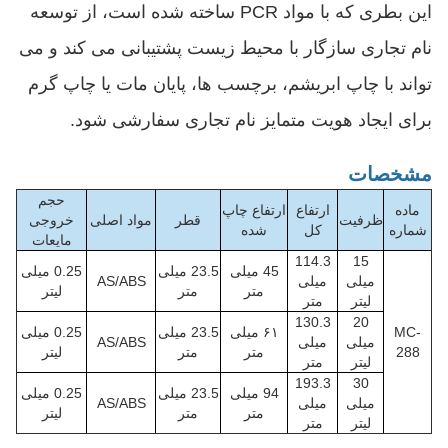
این بطری که با مواد PCR ساخته شده است، از توسعه
نام تجاری سازگار با محیط زیست پشتیبانی می کند و می
تواند با چاپ ابریشم، برچسب ها، پایان مات یا چاپ گرم
برای ایجاد هویت متمایز نام تجاری سفارشی شود.
مشخصات
حجم
ماده
ارتفاع
ارتفاع چاپ
ظرفیت
قطر
مواد اصلی
خروجی
شماره
کل
شده
مایعات
114.3
15
45 میلی
23.5 میلی
0.25 میلی
میلی
میلی
AS/ABS
متر
متر
لیتر
لیتر
متر
130.3
20
MC-
۶۱ میلی
23.5 میلی
0.25 میلی
میلی
میلی
AS/ABS
288
متر
متر
لیتر
لیتر
متر
193.3
30
94 میلی
23.5 میلی
0.25 میلی
میلی
میلی
AS/ABS
متر
متر
لیتر
لیتر
متر