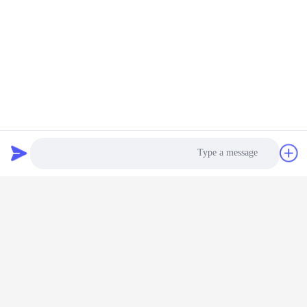
Photo
Video Call
Audio Call