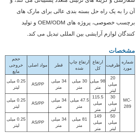
سفارشی و گزینه های تزئینی متعدد پشتیبانی می کند، و
آن را به یک راه حل بسته بندی عالی برای مارک های
برچسب خصوصی، پروژه های OEM/ODM و تولید
کنندگان لوازم آرایشی بین المللی تبدیل می کند.
مشخصات
حجم
شماره
ارتفاع
ارتفاع چاپ
ظرفیت
قطر
مواد اصلی
خروجی
مورد
کل
شده
مایع
20
98 میلی
30 میلی
34 میلی
0.25 میلی
میلی
AS/PP
متر
متر
متر
لیتر
لیتر
115.5
30
MC-
47.5 میلی
34 میلی
0.25 میلی
میلی
میلی
AS/PP
289
متر
متر
لیتر
لیتر
متر
149
50
81 میلی
34 میلی
0.25 میلی
میلی
میلی
AS/PP
متر
متر
لیتر
لیتر
متر