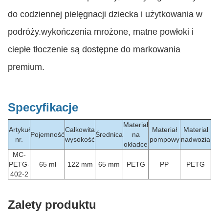
do codziennej pielęgnacji dziecka i użytkowania w
podróży.wykończenia mrożone, matne powłoki i
ciepłe tłoczenie są dostępne do markowania
premium.
Specyfikacje
Materiał
Artykuł
Całkowita
Materiał
Materiał
Pojemność
Średnica
na
nr.
wysokość
pompowy
nadwozia
okładce
MC-
PETG-
65 ml
122 mm
65 mm
PETG
PP
PETG
402-2
Zalety produktu