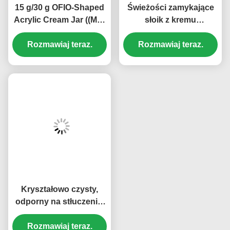
Znaków:
Krem Do Pielęgnacji Skóry
Opakowanie Słoika Z Kremem
Pudełko Do Opakowań Kosmetycznych