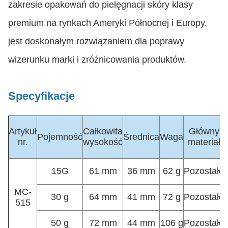
zakresie opakowań do pielęgnacji skóry klasy
premium na rynkach Ameryki Północnej i Europy,
jest doskonałym rozwiązaniem dla poprawy
wizerunku marki i zróżnicowania produktów.
Specyfikacje
Artykuł
Całkowita
Główny
Pojemność
Średnica
Waga
nr.
wysokość
materiał
15G
61 mm
36 mm
62 g
Pozostałe
MC-
30 g
64 mm
41 mm
72 g
Pozostałe
515
50 g
72 mm
44 mm
106 g
Pozostałe