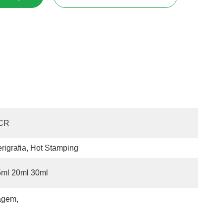
CR
rigrafia, Hot Stamping
5ml 20ml 30ml
iagem
, 