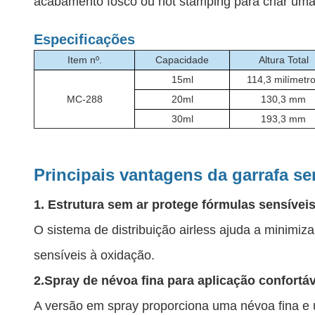
acabamento fosco ou hot stamping para criar uma 
Especificações
Item nº.
Capacidade
Altura Total
15ml
114,3 milímetr
MC-288
20ml
130,3 mm
30ml
193,3 mm
Principais vantagens da garrafa s
1. Estrutura sem ar protege fórmulas sensívei
O sistema de distribuição airless ajuda a minimi
sensíveis à oxidação.
2.
Spray de névoa fina para aplicação confortáv
A versão em spray proporciona uma névoa fina e