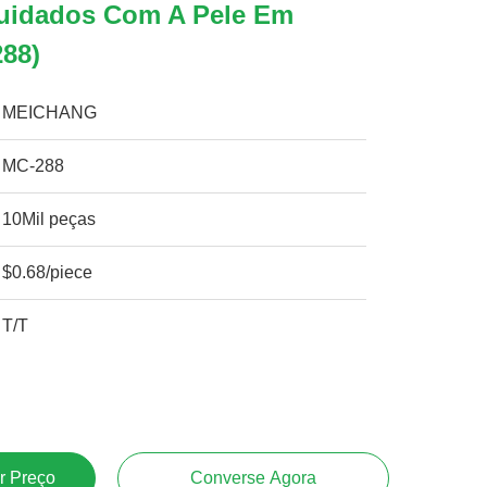
uidados Com A Pele Em
288)
MEICHANG
MC-288
10Mil peças
$0.68/piece
T/T
r Preço
Converse Agora