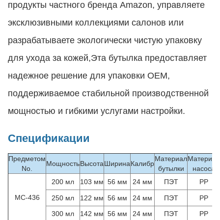
продукты частного бренда Amazon, управляете
эксклюзивными коллекциями салонов или
разрабатываете экологически чистую упаковку
для ухода за кожей,Эта бутылка предоставляет
надежное решение для упаковки OEM,
поддерживаемое стабильной производственной
мощностью и гибкими услугами настройки.
Спецификации
Предметом
Материал
Материал
Мощность
Высота
Ширина
Калибр
No.
бутылки
насоса
200 мл
103 мм
56 мм
24 мм
ПЭТ
PP
MC-436
250 мл
122 мм
56 мм
24 мм
ПЭТ
PP
300 мл
142 мм
56 мм
24 мм
ПЭТ
PP