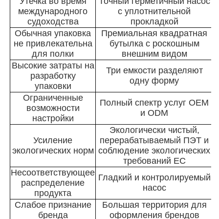
Утечка во время
Точный герметичный насос
международного
с уплотнительной
судоходства
прокладкой
Обычная упаковка
Премиальная квадратная
не привлекательна
бутылка с роскошным
для полки
внешним видом
Высокие затраты на
Три емкости разделяют
разработку
одну форму
упаковки
Ограниченные
Полный спектр услуг OEM
возможности
и ODM
настройки
Экологически чистый,
Усиление
перерабатываемый ПЭТ и
экологических норм
соблюдение экологических
требований ЕС
Несоответствующее
Гладкий и контролируемый
распределение
насос
продукта
Слабое признание
Большая территория для
бренда
оформления брендов