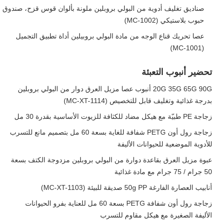
صناديق تغليف أدوية من البولي بروبلين ملونة بألوان قوس قزح، صندوق
حبوب بلاستيكي (MC-1002)
عصا تحريك قناع الوجه من مادة البولي بروبيلين أداة تطبيق التجميل
(MC-1001)
تحضير أنبوب التعبئة
20G 35G 65G 90G أنبوب عصا مزيل العرق دوار من البولي بروبلين
بدرجة غذائية وتغليف قابل للتخصيص (MC-XT-1114)
زجاجة PE طبيّة مع هيكل مضاد للكثافة للزيوت الأساسية بقدرة 30 مل
زجاجة رول أون PETG شفافة للغاية بسعة 60 مل بتصميم مانع للتسرب
للأدوية الموضعية للحيوانات الأليفة
عبوة مزيل العرق بقاعدة دوارة من البولي بروبلين مزدوجة الكتف بسعة
50 جرام / 75 جرام مع مادة غذائية
أنابيب العصارة الفارغة 50g PP صديقة للبيئة (MC-XT-1103)
زجاجة رول أون شفافة PETG بسعة 60 مل للعناية بفرو الحيوانات
الأليفة الصغيرة مع هيكل مقاوم للتسرب