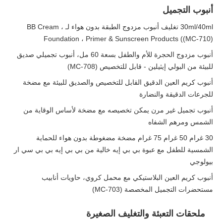
أنبوب التجميل
30ml/40ml تغليف أنبوب مزدوج الطبقة بدون هواء لـ BB Cream ،
Foundation ، Primer & Sunscreen Products ((MC-710)
أنبوب مزدوج الحجرة للأم والطفل بسعة 60 مل، أنبوب تجميلي صديق
للبيئة من البولي إيثيلين - قابل للتخصيص (MC-708)
أنبوب كريم العين الدقيق القابل للتخصيص والصديق للبيئة مع مضخة
للجرعات الدقيقة والنضارة
أنبوب تجميل غير مرن يمكن تخصيصه مع مضخة لأساس الوقاية من
الشمس ومرهم الشفاه
30 غرام 50 غرام 75 غرام مضخة مضغوطة بدون هواء للحماية
الشمسية للطفل مع عبوة بي بي إيه خالية من بي بي إيه بي بي سي ار
بيولوجي
أنبوب كريم العين البلاستيكي مع محمل كروي، حاويات أنابيب
مستحضرات التجميل المخصصة (MC-703)
ملحقات التعبئة والتغليف الصغيرة