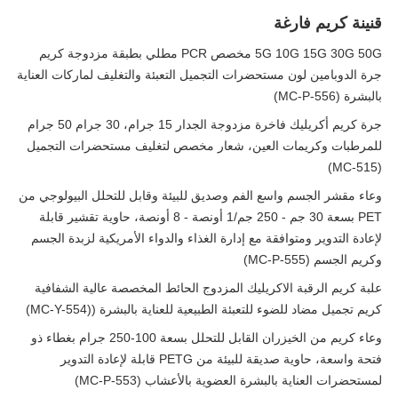
قنينة كريم فارغة
5G 10G 15G 30G 50G مخصص PCR مطلي بطبقة مزدوجة كريم
جرة الدوبامين لون مستحضرات التجميل التعبئة والتغليف لماركات العناية
بالبشرة (MC-P-556)
جرة كريم أكريليك فاخرة مزدوجة الجدار 15 جرام، 30 جرام 50 جرام
للمرطبات وكريمات العين، شعار مخصص لتغليف مستحضرات التجميل
(MC-515)
وعاء مقشر الجسم واسع الفم وصديق للبيئة وقابل للتحلل البيولوجي من
PET بسعة 30 جم - 250 جم/1 أونصة - 8 أونصة، حاوية تقشير قابلة
لإعادة التدوير ومتوافقة مع إدارة الغذاء والدواء الأمريكية لزبدة الجسم
وكريم الجسم (MC-P-555)
علبة كريم الرقبة الاكريليك المزدوج الحائط المخصصة عالية الشفافية
كريم تجميل مضاد للضوء للتعبئة الطبيعية للعناية بالبشرة ((MC-Y-554)
وعاء كريم من الخيزران القابل للتحلل بسعة 100-250 جرام بغطاء ذو ​​
فتحة واسعة، حاوية صديقة للبيئة من PETG قابلة لإعادة التدوير
لمستحضرات العناية بالبشرة العضوية بالأعشاب (MC-P-553)