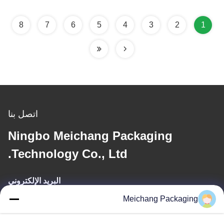
8
7
6
5
4
3
2
1
اتصل بنا
Ningbo Meichang Packaging
Technology Co., Ltd.
البريد الإلكتروني
Meichang Packaging
meichang1@mcpackaging.cn