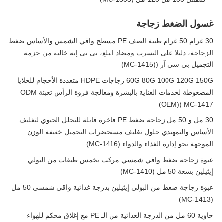
غسول الضغط زجاجة
30 غرام 50 غرام طبية الصف PE مسطح واقي الشمس والأساس ضغط
الزجاجة، دليلا على التسرب ومضاد البلع، بي بي إيه خالية من حزمة
التجميل بي سي آر ((MC-1415)
60G 80G 100G 120G 150G زجاجات HDPE متعددة الأحجام للخلايا
المضغوطة لخدمات العناية بالبشرة ومعالجة فروة الرأس تعبئة ODM
OEM)) MC-1417)
30 مل و 50 مل زجاجة ضغط PE فاخرة قابلة للتحلل الحيوي لتغليف
الأساس والتمهيدي حلول تغليف مستحضرات التجميل خفيفة الوزن
الموجهة نحو إدارة الغذاء والدواء (MC-1416)
عبوة زجاجة ضغط واقي شمسي مركب بخمس طبقات من البولي
إيثيلين بسعة 50 مل (MC-1410)
عبوة زجاجة ضغط من البولي إيثيلين بدرجة غذائية واقي شمسي 50 مل
(MC-1413)
حاوية 60 مل من الدرجة الغذائية من الـ PE مع إغلاق محكم للهواء