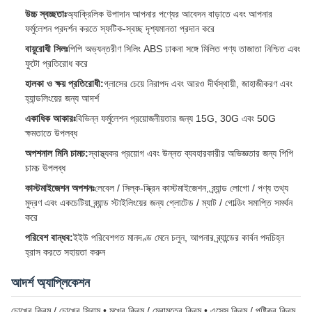
উচ্চ স্বচ্ছতাঃ
অ্যাক্রিলিক উপাদান আপনার পণ্যের আবেদন বাড়াতে এবং আপনার
ফর্মুলেশন প্রদর্শন করতে স্ফটিক-স্বচ্ছ দৃশ্যমানতা প্রদান করে
বায়ুরোধী সিলঃ
পিপি অভ্যন্তরীণ সিলিং ABS ঢাকনা সঙ্গে মিলিত পণ্য তাজাতা নিশ্চিত এবং
ফুটো প্রতিরোধ করে
হালকা ও ক্ষয় প্রতিরোধী:
গ্লাসের চেয়ে নিরাপদ এবং আরও দীর্ঘস্থায়ী, জাহাজীকরণ এবং
হ্যান্ডলিংয়ের জন্য আদর্শ
একাধিক আকারঃ
বিভিন্ন ফর্মুলেশন প্রয়োজনীয়তার জন্য 15G, 30G এবং 50G
ক্ষমতাতে উপলব্ধ
অপশনাল মিনি চামচ:
স্বাস্থ্যকর প্রয়োগ এবং উন্নত ব্যবহারকারীর অভিজ্ঞতার জন্য পিপি
চামচ উপলব্ধ
কাস্টমাইজেশন অপশনঃ
লেবেল / সিল্ক-স্ক্রিন কাস্টমাইজেশন, ব্র্যান্ড লোগো / পণ্য তথ্য
মুদ্রণ এবং একচেটিয়া ব্র্যান্ড স্টাইলিংয়ের জন্য গ্লোটেড / ম্যাট / গোল্ডিং সমাপ্তি সমর্থন
করে
পরিবেশ বান্ধব:
ইইউ পরিবেশগত মানদণ্ড মেনে চলুন, আপনার ব্র্যান্ডের কার্বন পদচিহ্ন
হ্রাস করতে সহায়তা করুন
আদর্শ অ্যাপ্লিকেশন
চোখের ক্রিম / চোখের সিরাম • মুখের ক্রিম / মেরামতের ক্রিম • এসেন্স ক্রিম / পুষ্টিকর ক্রিম