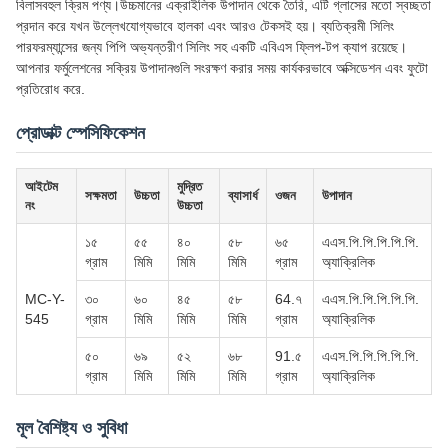
বিলাসবহুল ক্রিম পণ্য।উচ্চমানের এক্রাইলিক উপাদান থেকে তৈরি, এটি গ্লাসের মতো স্বচ্ছতা
প্রদান করে যখন উল্লেখযোগ্যভাবে হালকা এবং আরও টেকসই হয়। ব্যতিক্রমী সিলিং
পারফরম্যান্সের জন্য পিপি অভ্যন্তরীণ সিলিং সহ একটি এবিএস ফ্লিপ-টপ ক্যাপ রয়েছে।
আপনার ফর্মুলেশনের সক্রিয় উপাদানগুলি সংরক্ষণ করার সময় কার্যকরভাবে অক্সিডেশন এবং ফুটো
প্রতিরোধ করে.
প্রোডাক্ট স্পেসিফিকেশন
আইটেম
মুদ্রিত
সক্ষমতা
উচ্চতা
ব্যাসার্ধ
ওজন
উপাদান
নং
উচ্চতা
১৫
৫৫
৪০
৫৮
৬৫
এএস.পি.পি.পি.পি.পি.
গ্রাম
মিমি
মিমি
মিমি
গ্রাম
অ্যাক্রিলিক
MC-Y-
৩০
৬০
৪৫
৫৮
64.৭
এএস.পি.পি.পি.পি.পি.
545
গ্রাম
মিমি
মিমি
মিমি
গ্রাম
অ্যাক্রিলিক
৫০
৬৯
৫২
৬৮
91.৫
এএস.পি.পি.পি.পি.পি.
গ্রাম
মিমি
মিমি
মিমি
গ্রাম
অ্যাক্রিলিক
মূল বৈশিষ্ট্য ও সুবিধা