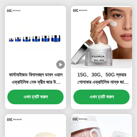
কাস্টমাইজড বিলাসবহুল ডাবল ওয়াল
15G、30G、50G স্কয়ার
এক্রাইলিক নেক ক্রীম জার উচ্চ
গোলাকার এক্রাইলিক মাস্ক জার
স্বচ্ছতা হালকা-প্রমাণ কসমেটিক
ক্রিম জার (MC-541)
ক্রীম প্যাকেজিং প্রিমিয়াম
এখন চ্যাট করুন
এখন চ্যাট করুন
স্কিনকেয়ারের জন্য ((MC-Y-
554)