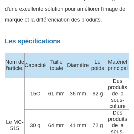
d'une excellente solution pour améliorer l'image de
marque et la différenciation des produits.
Les spécifications
Nom de
Taille
Le
Matériel
Capacité
Diamètre
l'article.
totale
poids
principal
Des
produits
15G
61 mm
36 mm
62 g
de la
sous-
culture
Des
produits
Le MC-
30 g
64 mm
41 mm
72 g
de la
515
sous-