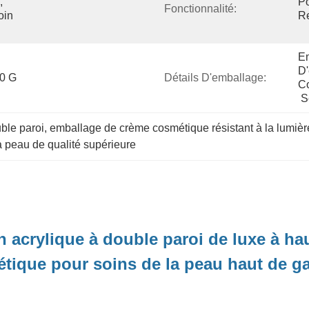
 
Po
Fonctionnalité:
in 
Re
Em
D'
50 G
Détails D'emballage:
C
 
uble paroi
, 
emballage de crème cosmétique résistant à la lumièr
a peau de qualité supérieure
 acrylique à double paroi de luxe à hau
étique pour soins de la peau haut de 