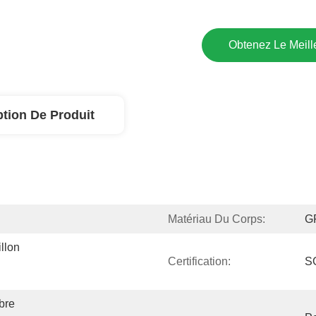
Obtenez Le Meille
ption De Produit
Matériau Du Corps:
G
llon 
Certification:
S
re 