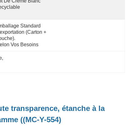
t De Crème Blanc 
cyclable
ballage Standard 
exportation (carton + 
ouche).
Selon Vos Besoins
e
, 
te transparence, étanche à la
gamme ((MC-Y-554)