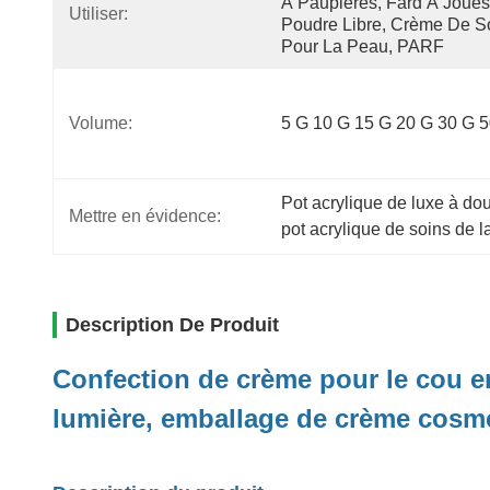
À Paupières, Fard À Joues,
Utiliser:
Poudre Libre, Crème De So
Pour La Peau, PARF
Volume:
5 G 10 G 15 G 20 G 30 G 
Pot acrylique de luxe à do
Mettre en évidence:
pot acrylique de soins de l
Description De Produit
Confection de crème pour le cou en
lumière, emballage de crème cosm