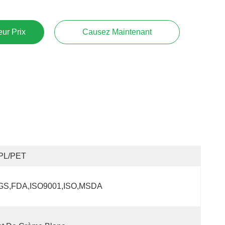
ur Prix
Causez Maintenant
PL/PET
GS,FDA,ISO9001,ISO,MSDA