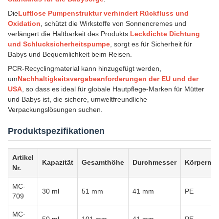
Die
Luftlose Pumpenstruktur verhindert Rückfluss und
Oxidation
, schützt die Wirkstoffe von Sonnencremes und
verlängert die Haltbarkeit des Produkts.
Leckdichte Dichtung
und Schlucksicherheitspumpe
, sorgt es für Sicherheit für
Babys und Bequemlichkeit beim Reisen.
PCR-Recyclingmaterial kann hinzugefügt werden,
um
Nachhaltigkeitsvergabeanforderungen der EU und der
USA
, so dass es ideal für globale Hautpflege-Marken für Mütter
und Babys ist, die sichere, umweltfreundliche
Verpackungslösungen suchen.
Produktspezifikationen
Artikel
Kapazität
Gesamthöhe
Durchmesser
Körpermat
Nr.
MC-
30 ml
51 mm
41 mm
PE
709
MC-