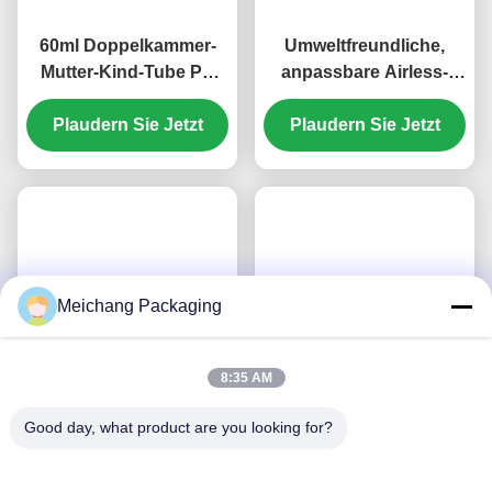
60ml Doppelkammer-
Umweltfreundliche,
Mutter-Kind-Tube PE
anpassbare Airless-
Umweltfreundliche
Kosmetiktube mit
Plaudern Sie Jetzt
Kosmetiktube –
Pumpe für Foundation,
Plaudern Sie Jetzt
Anpassbar (MC-708)
Primer,
Sonnenschutzmittel &
Lippenbalsam (MC-706)
Meichang Packaging
8:35 AM
Good day, what product are you looking for?
Umweltfreundliche,
Umweltfreundliche,
anpassbare Präzisions-
anpassbare Präzisions-
Augencreme-Tube mit
Augencreme-Tube mit