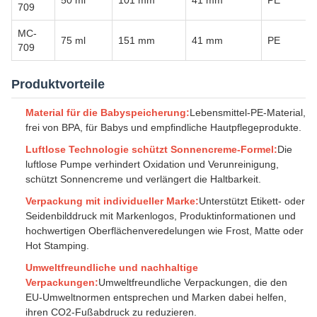
50 ml
101 mm
41 mm
PE
709
MC-
75 ml
151 mm
41 mm
PE
709
Produktvorteile
Material für die Babyspeicherung:
Lebensmittel-PE-Material,
frei von BPA, für Babys und empfindliche Hautpflegeprodukte.
Luftlose Technologie schützt Sonnencreme-Formel:
Die
luftlose Pumpe verhindert Oxidation und Verunreinigung,
schützt Sonnencreme und verlängert die Haltbarkeit.
Verpackung mit individueller Marke:
Unterstützt Etikett- oder
Seidenbilddruck mit Markenlogos, Produktinformationen und
hochwertigen Oberflächenveredelungen wie Frost, Matte oder
Hot Stamping.
Umweltfreundliche und nachhaltige
Verpackungen:
Umweltfreundliche Verpackungen, die den
EU-Umweltnormen entsprechen und Marken dabei helfen,
ihren CO2-Fußabdruck zu reduzieren.