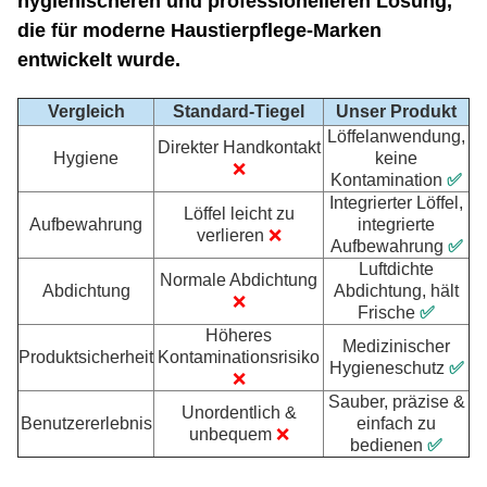
hygienischeren und professionelleren Lösung,
die für moderne Haustierpflege-Marken
entwickelt wurde.
Vergleich
Standard-Tiegel
Unser Produkt
Löffelanwendung,
Direkter Handkontakt
Hygiene
keine
❌
Kontamination
✅
Integrierter Löffel,
Löffel leicht zu
Aufbewahrung
integrierte
verlieren
❌
Aufbewahrung
✅
Luftdichte
Normale Abdichtung
Abdichtung
Abdichtung, hält
❌
Frische
✅
Höheres
Medizinischer
Produktsicherheit
Kontaminationsrisiko
Hygieneschutz
✅
❌
Sauber, präzise &
Unordentlich &
Benutzererlebnis
einfach zu
unbequem
❌
bedienen
✅