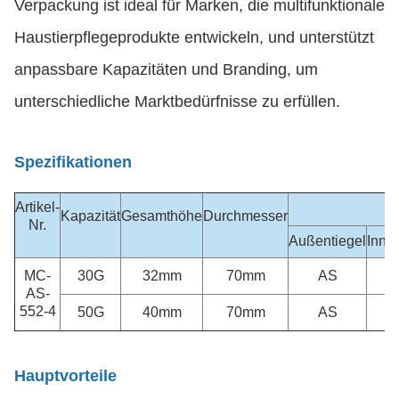
Verpackung ist ideal für Marken, die multifunktionale
Haustierpflegeprodukte entwickeln, und unterstützt
anpassbare Kapazitäten und Branding, um
unterschiedliche Marktbedürfnisse zu erfüllen.
Spezifikationen
Artikel-
M
Kapazität
Gesamthöhe
Durchmesser
Nr.
Außentiegel
Innen
MC-
30G
32mm
70mm
AS
AS-
552-4
50G
40mm
70mm
AS
Hauptvorteile