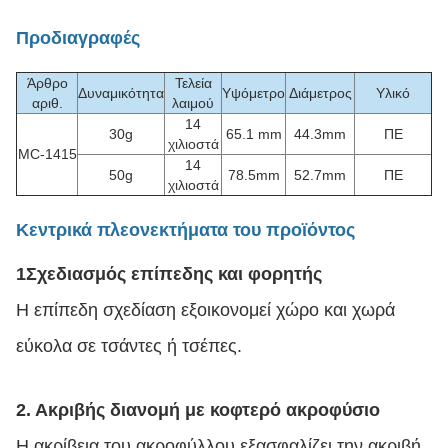
Προδιαγραφές
Άρθρο
Τελεία
Δυναμικότητα
Υψόμετρο
Διάμετρος
Υλικό
αριθ.
λαιμού
14
30g
65.1 mm
44.3mm
ΠΕ
χιλιοστά
MC-1415
14
50g
78.5mm
52.7mm
ΠΕ
χιλιοστά
Κεντρικά πλεονεκτήματα του προϊόντος
1Σχεδιασμός επίπεδης και φορητής
Η επίπεδη σχεδίαση εξοικονομεί χώρο και χωρά
εύκολα σε τσάντες ή τσέπες.
2. Ακριβής διανομή με κοφτερό ακροφύσιο
Η ακρίβεια του ακροφύλλου εξασφαλίζει την ακριβή