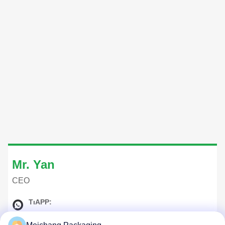
Mr. Yan
CEO
ΤιAPP:
+8618268591692