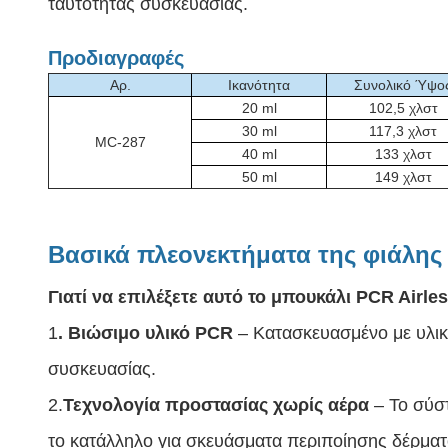
ταυτότητας συσκευασίας.
Προδιαγραφές
Αρ.
Ικανότητα
Συνολικό Ύψο
20 ml
102,5 χλστ
30 ml
117,3 χλστ
MC-287
40 ml
133 χλστ
50 ml
149 χλστ
Βασικά πλεονεκτήματα της φιάλης
Γιατί να επιλέξετε αυτό το μπουκάλι PCR Airl
1
. Βιώσιμο υλικό PCR
– Κατασκευασμένο με υλικ
συσκευασίας.
2.
Τεχνολογία προστασίας χωρίς αέρα
– Το σύσ
το κατάλληλο για σκευάσματα περιποίησης δέρματ