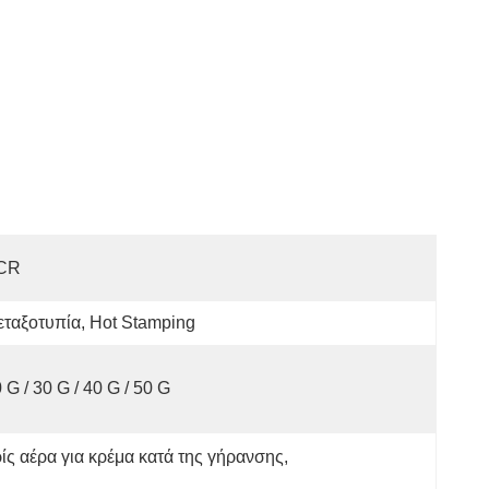
CR
ταξοτυπία, Hot Stamping
 G / 30 G / 40 G / 50 G
ίς αέρα για κρέμα κατά της γήρανσης
, 