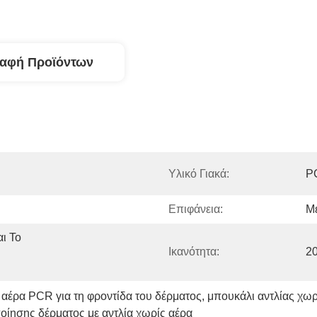
ραφή Προϊόντων
Υλικό Γιακά:
P
Επιφάνεια:
Με
 Το 
Ικανότητα:
20
 αέρα PCR για τη φροντίδα του δέρματος
, 
μπουκάλι αντλίας χωρ
οίησης δέρματος με αντλία χωρίς αέρα