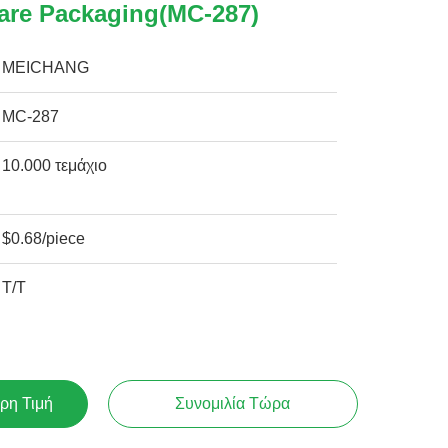
are Packaging(MC-287)
MEICHANG
MC-287
10.000 τεμάχιο
$0.68/piece
T/T
ρη Τιμή
Συνομιλία Τώρα