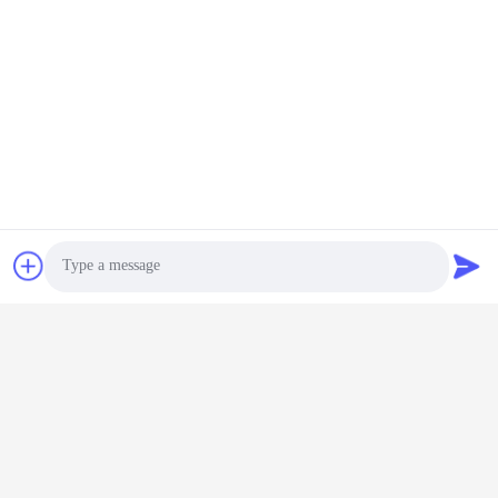
Photo
Video Call
Audio Call