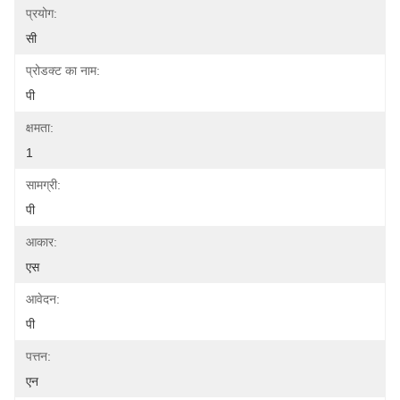
प्रयोग:
सी
प्रोडक्ट का नाम:
पी
क्षमता:
1
सामग्री:
पी
आकार:
एस
आवेदन:
पी
पत्तन:
एन