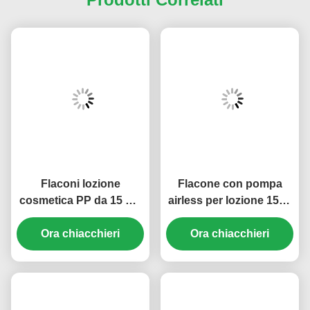
Flaconi lozione
Flacone con pompa
cosmetica PP da 15 ml-
airless per lozione 15ml
50 ml con pompa airless
30ml 50ml 80ml 100ml
vuoti multi-misura (MC-
Ora chiacchieri
120ml Serigrafia (MC-
Ora chiacchieri
243)
230)