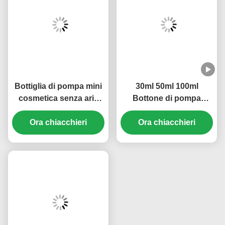
Bottiglia di pompa mini
30ml 50ml 100ml
cosmetica senza aria
Bottone di pompa
ricaricabile trasparente
senza aria Logo
da 10 ml a 5 ml Marca
Ora chiacchieri
personalizzato Proof
Ora chiacchieri
OEM (MC-229)
Leak Construction (MC-
233)