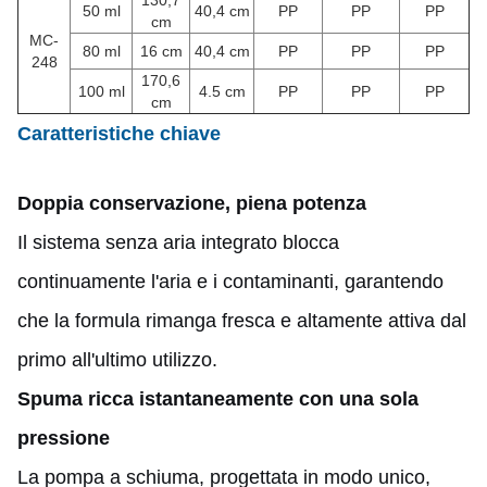
130,7
50 ml
40,4 cm
PP
PP
PP
cm
MC-
80 ml
16 cm
40,4 cm
PP
PP
PP
248
170,6
100 ml
4.5 cm
PP
PP
PP
cm
Caratteristiche chiave
Doppia conservazione, piena potenza
Il sistema senza aria integrato blocca
continuamente l'aria e i contaminanti, garantendo
che la formula rimanga fresca e altamente attiva dal
primo all'ultimo utilizzo.
Spuma ricca istantaneamente con una sola
pressione
La pompa a schiuma, progettata in modo unico,