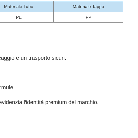
Materiale Tubo
Materiale Tappo
PE
PP
aggio e un trasporto sicuri.
rmule.
 evidenzia l'identità premium del marchio.