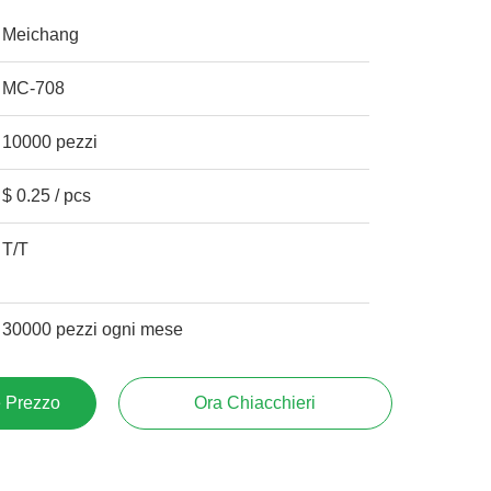
Meichang
MC-708
10000 pezzi
$ 0.25 / pcs
T/T
30000 pezzi ogni mese
e Prezzo
Ora Chiacchieri