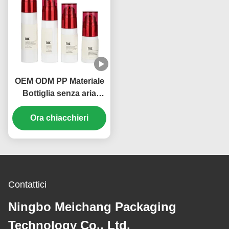
OEM ODM PP Materiale
Bottiglia senza aria
Cosmetica Imballaggio
20ml 30ml Volume (MC-
Ora chiacchieri
214)
Contattici
Ningbo Meichang Packaging
Technology Co., Ltd.