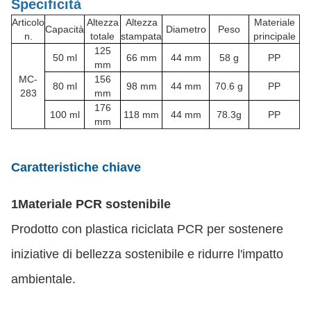
Specificità
Articolo
Altezza
Altezza
Materiale
Capacità
Diametro
Peso
n.
totale
stampata
principale
125
50 ml
66 mm
44 mm
58 g
PP
mm
MC-
156
80 ml
98 mm
44 mm
70.6 g
PP
283
mm
176
100 ml
118 mm
44 mm
78.3g
PP
mm
Caratteristiche chiave
1Materiale PCR sostenibile
Prodotto con plastica riciclata PCR per sostenere
iniziative di bellezza sostenibile e ridurre l'impatto
ambientale.