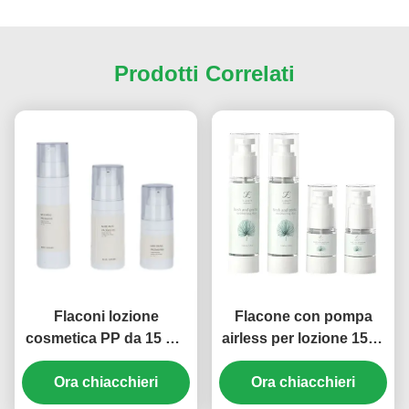
Prodotti Correlati
Flaconi lozione
Flacone con pompa
cosmetica PP da 15 ml-
airless per lozione 15ml
50 ml con pompa airless
30ml 50ml 80ml 100ml
vuoti multi-misura (MC-
Ora chiacchieri
120ml Serigrafia (MC-
Ora chiacchieri
243)
230)