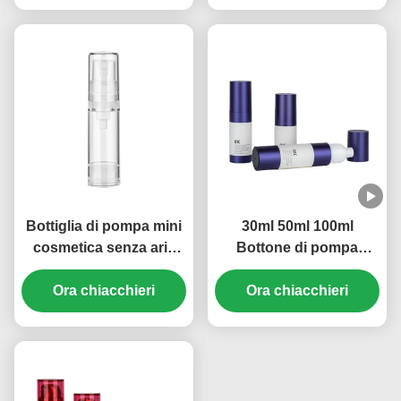
Bottiglia di pompa mini
30ml 50ml 100ml
cosmetica senza aria
Bottone di pompa
ricaricabile trasparente
senza aria Logo
da 10 ml a 5 ml Marca
Ora chiacchieri
personalizzato Proof
Ora chiacchieri
OEM (MC-229)
Leak Construction (MC-
233)