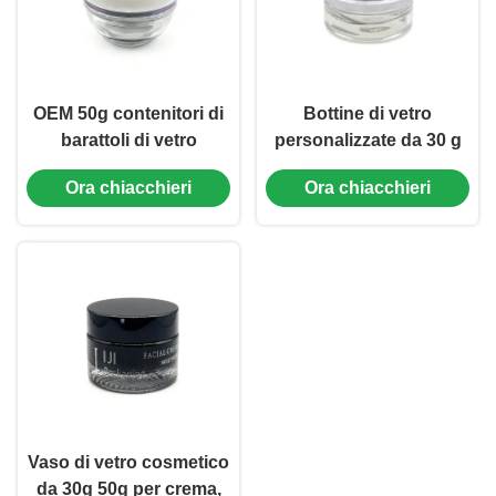
OEM 50g contenitori di
Bottine di vetro
barattoli di vetro
personalizzate da 30 g
barattoli cosmetici vuoti
per prodotti di bellezza,
Ora chiacchieri
Ora chiacchieri
a bocca larga (MC-G-
Bottine di vetro
530)
cosmetici con
coperchio (MC-G-529)
Vaso di vetro cosmetico
da 30g 50g per crema,