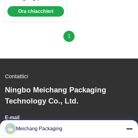
confezione per la cura
Ora chiacchieri
della pelle, design a
bocca larga (MC-G-528)
1
Contattici
Ningbo Meichang Packaging
Technology Co., Ltd.
E-mail
Meichang Packaging
meichang1@mcpackaging.cn