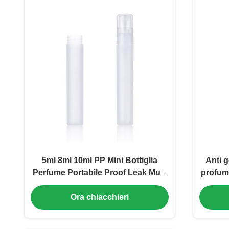
5ml 8ml 10ml PP Mini Bottiglia
Anti g
Perfume Portabile Proof Leak Multi
profumi
Color (MC-1201)
15ml 2
Ora chiacchieri
A