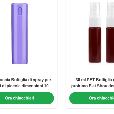
occia Bottiglia di spray per
30 ml PET Bottiglia 
 di piccole dimensioni 10ml
profumo Flat Shoulder
0ml 30ml Bottiglia di spray
Bottiglie di profumo
Ora chiacchieri
Ora chiacchi
S quadrata (MC-1202)