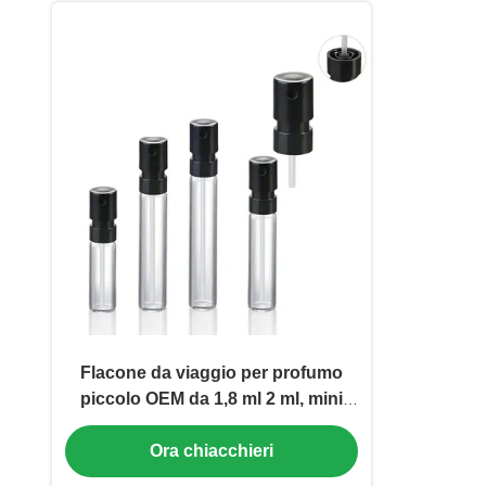
Flacone da viaggio per profumo
piccolo OEM da 1,8 ml 2 ml, mini
flaconi spray campione (MC-1204)
Ora chiacchieri