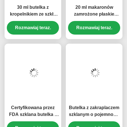
30 ml butelka z
20 ml makaronów
kropelnikiem ze szkła
zamrożone płaskie
maty czarnego z CR
okrągłe szklankowe
Rozmawiaj teraz.
Child- Resistant
butelkę do kropli do
Rozmawiaj teraz.
Dropper Cap dla tinktur
serum naprawy bariery
CBD & ekstraktów
((MC-617)
ziołowych ((MC-618)
Certyfikowana przez
Butelka z zakraplaczem
FDA szklana butelka z
szklanym o pojemności
zakraplaczem z
30 ml z obrotowym