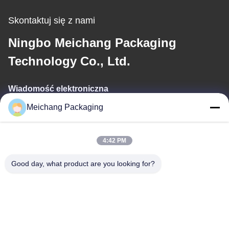
Kosmetyków
Skontaktuj się z nami
Ningbo Meichang Packaging
Technology Co., Ltd.
Wiadomość elektroniczna
Meichang Packaging
meichang1@mcpackaging.cn
4:42 PM
Nasz adres
Good day, what product are you looking for?
Adres
Pokój 1808, budynek A, nr 55, droga Yuli, miasto Yuyao, miasto
Ningbo, prowincja Zhejiang
Tel.
0086-574-62797016