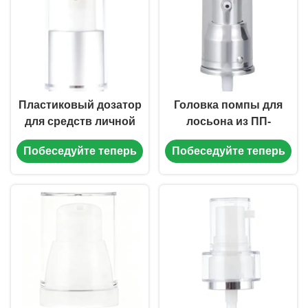
Пластиковый дозатор
Головка помпы для
для средств личной
лосьона из ПП-
гигиены 18/410 для
пластика 0,2 мл,
Побеседуйте теперь
Побеседуйте теперь
лосьона, помпы для
замена помпы для
макияжа, не
флакона с лосьоном
протекающий (MC-120)
20/415 (MC-133)