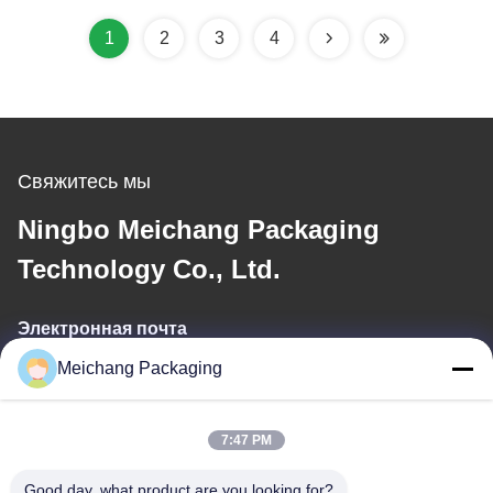
24/410 (MC-144)
1
2
3
4
Свяжитесь мы
Ningbo Meichang Packaging
Technology Co., Ltd.
Электронная почта
Meichang Packaging
meichang1@mcpackaging.cn
7:47 PM
Наш адрес
Good day, what product are you looking for?