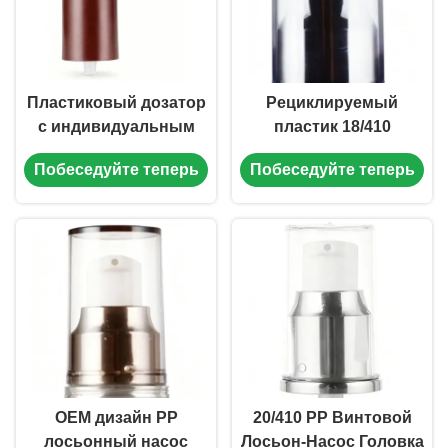
Пластиковый дозатор
Рециклируемый
с индивидуальным
пластик 18/410
цветом, PP,
косметический лосьон
Побеседуйте теперь
Побеседуйте теперь
резьбовой, для
насос детский
косметики, 18/410 (MC-
устойчивый (MC-121)
125)
OEM дизайн PP
20/410 PP Винтовой
лосьонный насос
Лосьон-Насос Головка