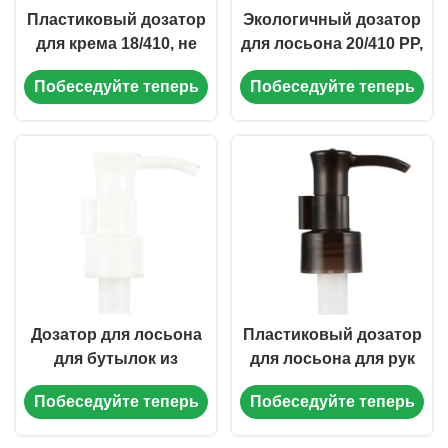
Пластиковый дозатор
Экологичный дозатор
для крема 18/410, не
для лосьона 20/410 PP,
проливающийся, для
0,7 мл, пустой насос
Побеседуйте теперь
Побеседуйте теперь
лосьона для рук, 0,2
для бутылок (MC-145)
мл (MC-124)
Дозатор для лосьона
Пластиковый дозатор
для бутылок из
для лосьона для рук
полипропилена
0,7 мл, дозатор для
Побеседуйте теперь
Побеседуйте теперь
20/410, 0,7 мл, для
дезинфицирующего
шампуня (MC-142)
средства для рук