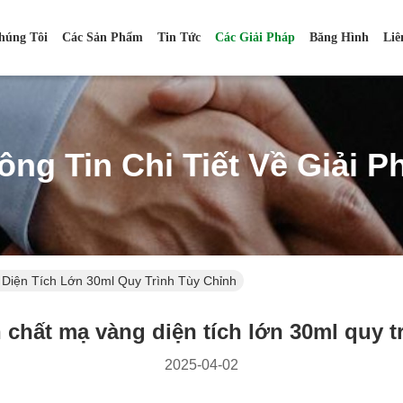
húng Tôi
Các Sản Phẩm
Tin Tức
Các Giải Pháp
Băng Hình
Liê
ông Tin Chi Tiết Về Giải P
Diện Tích Lớn 30ml Quy Trình Tùy Chỉnh
 chất mạ vàng diện tích lớn 30ml quy t
2025-04-02