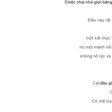
Chiếc chai nhỏ giọt bằng
Điều này rất 
một kết thúc 
nó một mảnh nổi 
không nỗ lực và 
Các
đầu g
C
Có thể tùy