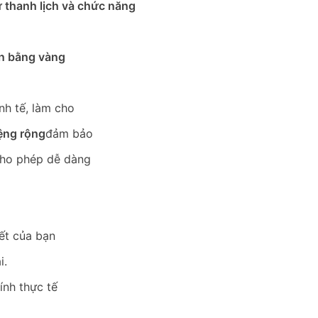
ự thanh lịch và chức năng
ớn bằng vàng
nh tế, làm cho
ệng rộng
đảm bảo
ho phép dễ dàng
iết của bạn
i.
ính thực tế