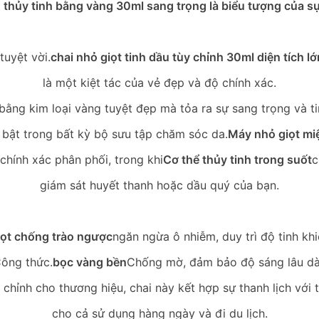
 thủy tinh bằng vàng 30ml sang trọng là biểu tượng của s
tuyệt vời.
chai nhỏ giọt tinh dầu tùy chỉnh 30ml diện tích l
là một kiệt tác của vẻ đẹp và độ chính xác.
bằng kim loại vàng tuyệt đẹp mà tỏa ra sự sang trọng và ti
bật trong bất kỳ bộ sưu tập chăm sóc da.
Máy nhỏ giọt mi
chính xác phân phối, trong khi
Cơ thể thủy tinh trong suốt
c
giám sát huyết thanh hoặc dầu quý của bạn.
iọt chống trào ngược
ngăn ngừa ô nhiễm, duy trì độ tinh kh
ông thức.
bọc vàng bền
Chống mờ, đảm bảo độ sáng lâu dà
 chỉnh cho thương hiệu, chai này kết hợp sự thanh lịch với t
cho cả sử dụng hàng ngày và đi du lịch.