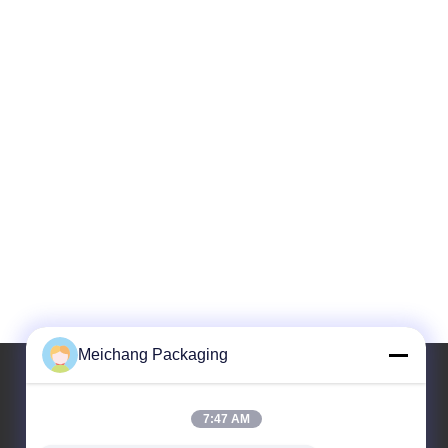
Meichang Packaging
7:47 AM
Địa chỉ của tôi