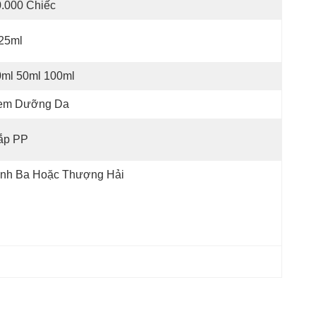
.000 Chiếc
25ml
0ml 50ml 100ml
em Dưỡng Da
ắp PP
inh Ba Hoặc Thượng Hải