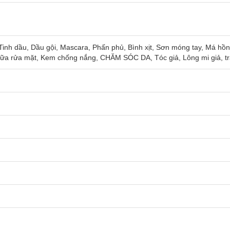
nh dầu, Dầu gội, Mascara, Phấn phủ, Bình xịt, Sơn móng tay, Má hồ
Sữa rửa mặt, Kem chống nắng, CHĂM SÓC DA, Tóc giả, Lông mi giả, t