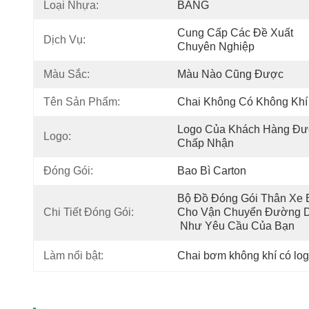
Loại Nhựa:
BẰNG
Cung Cấp Các Đề Xuất 
Dịch Vụ:
Chuyên Nghiệp
Màu Sắc:
Màu Nào Cũng Được
Tên Sản Phẩm:
Chai Không Có Không Khí
Logo Của Khách Hàng Đư
Logo:
Chấp Nhận
Đóng Gói:
Bao Bì Carton
Bộ Đồ Đóng Gói Thân Xe B
Chi Tiết Đóng Gói:
Cho Vận Chuyển Đường D
 Như Yêu Cầu Của Bạn
Làm nổi bật:
Chai bơm không khí có log