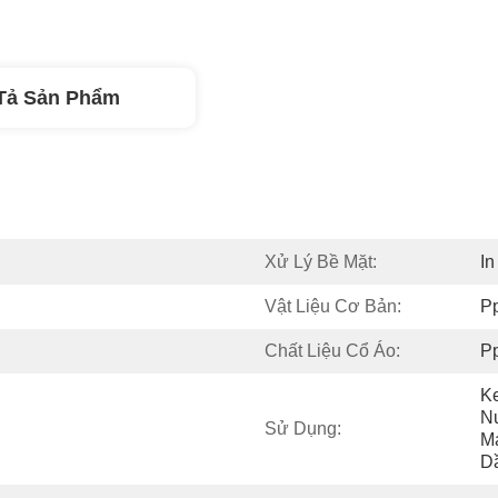
Tả Sản Phẩm
Xử Lý Bề Mặt:
In
Vật Liệu Cơ Bản:
P
Chất Liệu Cổ Áo:
P
Ke
Nư
Sử Dụng:
Ma
D