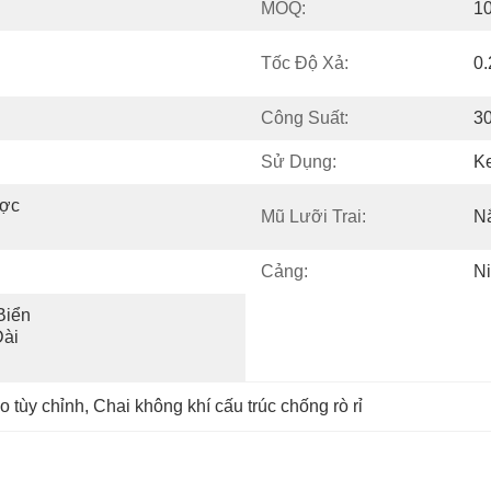
MOQ:
10
Tốc Độ Xả:
0.
Công Suất:
3
Sử Dụng:
K
ợc 
Mũ Lưỡi Trai:
N
Cảng:
N
iển 
ài
o tùy chỉnh
, 
Chai không khí cấu trúc chống rò rỉ