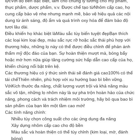
lực
Với độ bền đặc biệt, làm cho chúng lý tưởng cho mỹ phẩm,
thực phẩm, dược phẩm, v.v. Được chế tạo từ
Nhôm cấp cao
, họ
cung cấp bảo vệ nhẹ nhưng mạnh mẽ, bảo vệ hiệu quả các nội
dung từ ánh sáng, độ ẩm và quá trình oxy hóa để đảm bảo độ
tươi lâu dài.
Điều khiến họ khác biệt là
Màu sắc tùy biến tuyệt đẹp
Bạn thích
các loại kim loại đẹp, màu sắc rực rỡ hoặc sắc thái phù hợp với
thương hiệu, những lọ này có thể được điều chỉnh để phản ánh
thẩm mỹ độc đáo của bạn. Sự hoàn thiện mượt mà, bóng bẩy
hoặc mờ hơn nữa giúp tăng cường sức hấp dẫn cao cấp của họ,
khiến chúng nổi bật trên kệ.
Các thương hiệu có ý thức sinh thái sẽ đánh giá cao
100% có thể
tái chế
Thiên nhiên, phù hợp với xu hướng bao bì bền vững.
Với
Kích thước đa năng, chất lượng vượt trội và khả năng màu
sắc vô tận
, những lọ nhôm này là sự pha trộn hoàn hảo của chức
năng, phong cách và trách nhiệm môi trường, hãy bỏ qua bao bì
sản phẩm của bạn lên một tầm cao mới!
Các tính năng chính:
Nhiều tùy chọn công suất cho các ứng dụng đa năng
Xây dựng nhôm cấp cao cho độ bền
Màu sắc và hoàn thiện có thể tùy chỉnh (kim loại, mờ, đánh
bóng)