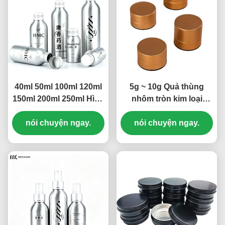
40ml 50ml 100ml 120ml
5g ~ 10g Quả thùng
150ml 200ml 250ml Hình
nhôm tròn kim loại
ảnh chống rò rỉ
Thùng trà nhỏ chất
Aluminium vít nắp nắp
nói chuyện ngay.
lượng thực phẩm PS cơ
nói chuyện ngay.
((MC-805)
sở (MC-802)