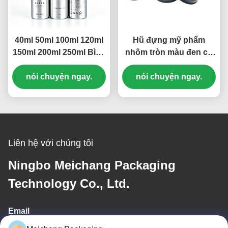
40ml 50ml 100ml 120ml
Hũ đựng mỹ phẩm
150ml 200ml 250ml Bình
nhôm tròn màu đen có
xịt nhôm góc siêu rộng
thể nạp lại với nắp vặn
chống rò rỉ - Nhiều
nói chuyện ngay.
nói chuyện ngay.
(MC-803)
dung tích, Bình xịt phun
sương mịn chặn ánh
sáng đầy đủ (MC-804)
Liên hệ với chúng tôi
Ningbo Meichang Packaging
Technology Co., Ltd.
Email