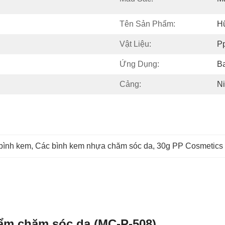
Tên Sản Phẩm:
H
Vật Liệu:
P
Ứng Dụng:
B
Cảng:
N
bình kem
, 
Các bình kem nhựa chăm sóc da
, 
30g PP Cosmetics
ẩm chăm sóc da (MC-P-508)