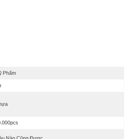
ỹ Phẩm
p
hựa
0.000pcs
àu Nào Cũng Được