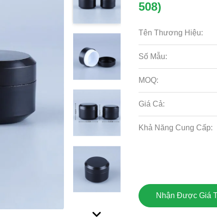
508)
Tên Thương Hiệu:
Số Mẫu:
MOQ:
Giá Cả:
Khả Năng Cung Cấp:
Nhận Được Giá T