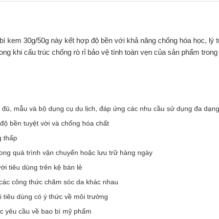
 bì kem 30g/50g này kết hợp độ bền với khả năng chống hóa học, lý
ong khi cấu trúc chống rò rỉ bảo vệ tính toàn vẹn của sản phẩm tron
 đủ, mẫu và bộ dụng cụ du lịch, đáp ứng các nhu cầu sử dụng đa dạn
độ bền tuyệt vời và chống hóa chất
g thấp
ong quá trình vận chuyển hoặc lưu trữ hàng ngày
ời tiêu dùng trên kệ bán lẻ
 các công thức chăm sóc da khác nhau
i tiêu dùng có ý thức về môi trường
ác yêu cầu về bao bì mỹ phẩm