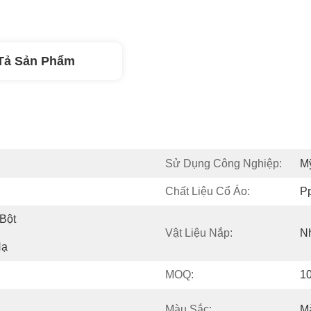
Tả Sản Phẩm
Sử Dụng Công Nghiệp:
M
Chất Liệu Cổ Áo:
P
Bột 
Vật Liệu Nắp:
N
Nạ
MOQ:
1
Màu Sắc:
M