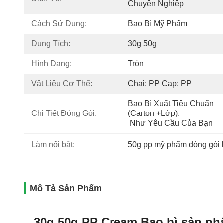
Chuyên Nghiệp
Cách Sử Dụng:
Bao Bì Mỹ Phẩm
Dung Tích:
30g 50g
Hình Dạng:
Tròn
Vật Liệu Cơ Thể:
Chai: PP Cap: PP
Bao Bì Xuất Tiêu Chuẩn 
Chi Tiết Đóng Gói:
(carton +lớp).
 Như Yêu Cầu Của Bạn
Làm nổi bật:
50g pp mỹ phẩm đóng gói 
Mô Tả Sản Phẩm
30g 50g PP Cream Bao bì sản ph