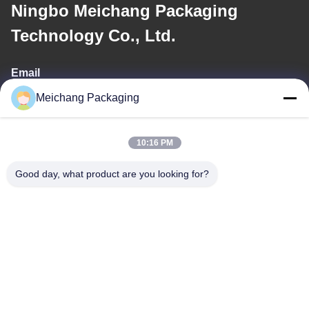
Ningbo Meichang Packaging
Technology Co., Ltd.
Email
Meichang Packaging
meichang1@mcpackaging.cn
10:16 PM
Địa chỉ của tôi
Good day, what product are you looking for?
Địa chỉ
Phòng 1808, Tòa nhà A, Số 55, Đường Yuli, Thành phố Yuyao,
Thành phố Ninh Ba, Tỉnh Chiết Giang
Điện thoại
0086-574-62797016