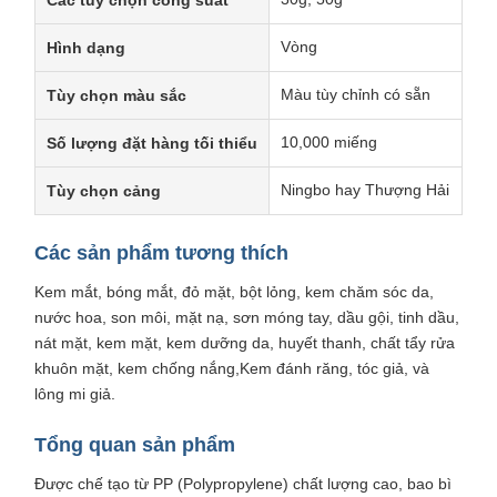
Các tùy chọn công suất
Vòng
Hình dạng
Màu tùy chỉnh có sẵn
Tùy chọn màu sắc
10,000 miếng
Số lượng đặt hàng tối thiểu
Ningbo hay Thượng Hải
Tùy chọn cảng
Các sản phẩm tương thích
Kem mắt, bóng mắt, đỏ mặt, bột lỏng, kem chăm sóc da,
nước hoa, son môi, mặt nạ, sơn móng tay, dầu gội, tinh dầu,
nát mặt, kem mặt, kem dưỡng da, huyết thanh, chất tẩy rửa
khuôn mặt, kem chống nắng,Kem đánh răng, tóc giả, và
lông mi giả.
Tổng quan sản phẩm
Được chế tạo từ PP (Polypropylene) chất lượng cao, bao bì