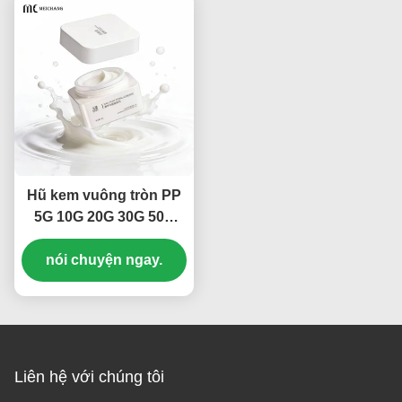
cho thú cưng với
muỗng đo ((MC-P-550-1)
Hũ kem vuông tròn PP
5G 10G 20G 30G 50G
Bao bì mỹ phẩm cấp
thực phẩm (MC-P-547)
nói chuyện ngay.
Liên hệ với chúng tôi