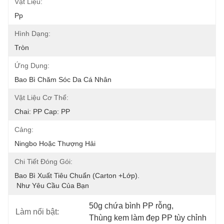
Vật Liệu:
Pp
Hình Dạng:
Tròn
Ứng Dụng:
Bao Bì Chăm Sóc Da Cá Nhân
Vật Liệu Cơ Thể:
Chai: PP Cap: PP
Cảng:
Ningbo Hoặc Thượng Hải
Chi Tiết Đóng Gói:
Bao Bì Xuất Tiêu Chuẩn (carton +lớp).
 Như Yêu Cầu Của Bạn
50g chứa bình PP rỗng
, 
Làm nổi bật:
Thùng kem làm đẹp PP tùy chỉnh