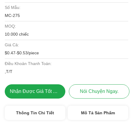
Số Mẫu:
MC-275
MOQ:
10.000 chiếc
Giá Cả:
$0.47-$0.53/piece
Điều Khoản Thanh Toán:
,T/T
Nhận Được Giá Tốt Nhất
Nói Chuyện Ngay.
Thông Tin Chi Tiết
Mô Tả Sản Phẩm