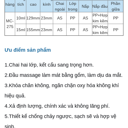
Chai
Lớp
Phần
hàng
tích
cao
kính
Nắp
Nắp đầu
ngoài
trong
giữa
PP+Hợp
10ml
129mm
23mm
AS
PP
AS
PP
MC-
kim kẽm
275
PP+Hợp
15ml
155mm
23mm
AS
PP
AS
PP
kim kẽm
Ưu điểm sản phẩm
1.
Chai hai lớp, kết cấu sang trọng hơn.
2.
Đầu massage làm mát bằng gốm, làm dịu da mắt.
3.
Khóa chân không, ngăn chặn oxy hóa không khí
hiệu quả.
4.
Xả định lượng, chính xác và không lãng phí.
5.
Thiết kế chống chảy ngược, sạch sẽ và hợp vệ
sinh.