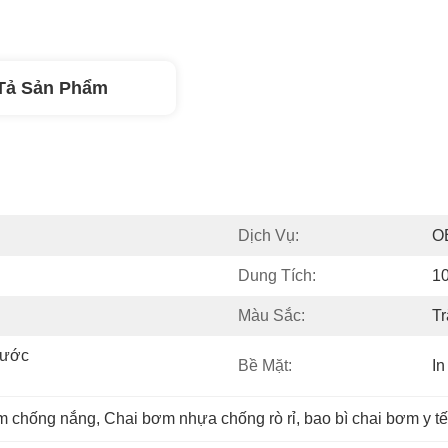
Tả Sản Phẩm
Dịch Vụ:
O
Dung Tích:
1
Màu Sắc:
Tr
ước 
Bề Mặt:
In
em chống nắng
, 
Chai bơm nhựa chống rò rỉ
, 
bao bì chai bơm y tế