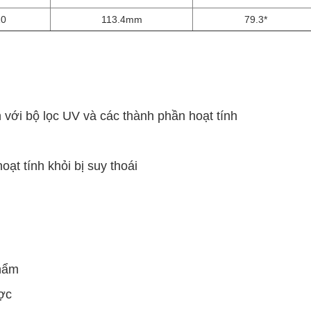
10
113.4mm
79.3*
 với bộ lọc UV và các thành phần hoạt tính
t tính khỏi bị suy thoái
phẩm
ợc