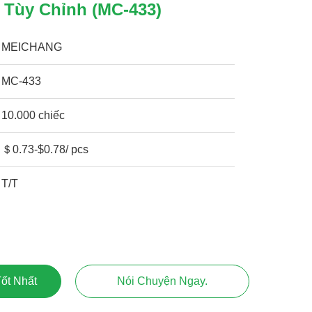
 Tùy Chỉnh (MC-433)
MEICHANG
MC-433
10.000 chiếc
＄0.73-$0.78/ pcs
T/T
ốt Nhất
Nói Chuyện Ngay.