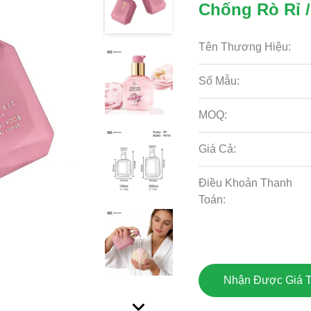
Chống Rò Rỉ /
Tên Thương Hiệu:
Số Mẫu:
MOQ:
Giá Cả:
Điều Khoản Thanh
Toán:
Nhận Được Giá T