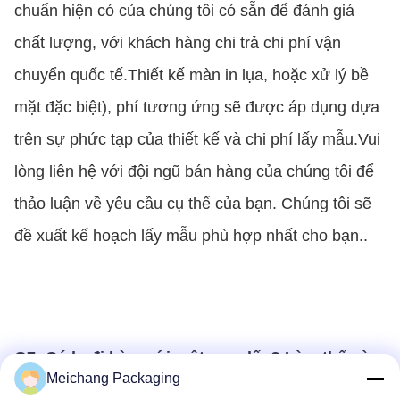
chuẩn hiện có của chúng tôi có sẵn để đánh giá
chất lượng, với khách hàng chi trả chi phí vận
chuyển quốc tế.Thiết kế màn in lụa, hoặc xử lý bề
mặt đặc biệt), phí tương ứng sẽ được áp dụng dựa
trên sự phức tạp của thiết kế và chi phí lấy mẫu.Vui
lòng liên hệ với đội ngũ bán hàng của chúng tôi để
thảo luận về yêu cầu cụ thể của bạn. Chúng tôi sẽ
đề xuất kế hoạch lấy mẫu phù hợp nhất cho bạn..
Q7: Có lọ đi kèm với một con dấu? Làm thế nào
Meichang Packaging
là hiệu suất chống rò rỉ của nó?