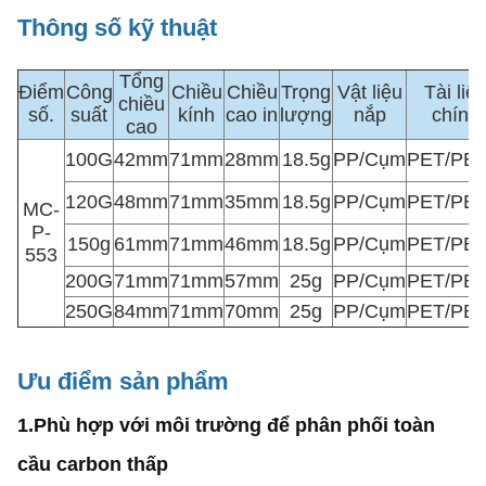
Thông số kỹ thuật
Tổng
Điểm
Công
Chiều
Chiều
Trọng
Vật liệu
Tài liệ
chiều
số.
suất
kính
cao in
lượng
nắp
chính
cao
100G
42mm
71mm
28mm
18.5g
PP/Cụm
PET/PE
120G
48mm
71mm
35mm
18.5g
PP/Cụm
PET/PE
MC-
P-
150g
61mm
71mm
46mm
18.5g
PP/Cụm
PET/PE
553
200G
71mm
71mm
57mm
25g
PP/Cụm
PET/PE
250G
84mm
71mm
70mm
25g
PP/Cụm
PET/PE
Ưu điểm sản phẩm
1.
Phù hợp với môi trường để phân phối toàn
cầu carbon thấp