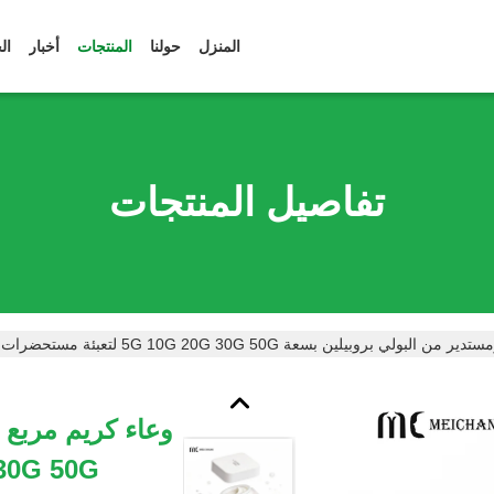
المنزل
حولنا
المنتجات
أخبار
ال
تفاصيل المنتجات
ين بسعة 5G 10G 20G 30G 50G لتعبئة مستحضرات التجميل بدرجة غذائية (MC-P-547)
وعاء كريم مربع 