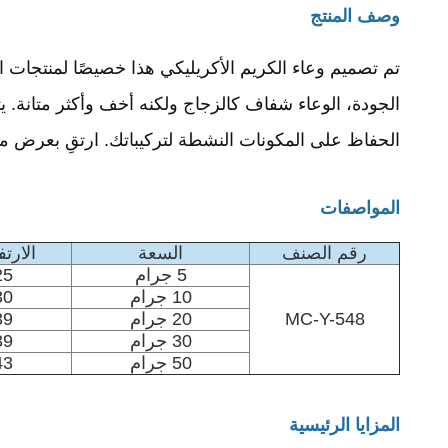
وصف المنتج
تم تصميم وعاء الكريم الأكريليكي هذا خصيصًا لمنتجات ال
الحفاظ على المكونات النشطة لتركيباتك. ارتقِ بعرض من
المواصفات
رقم الصنف
السعة
الارتف
5 جرام
25 م
10 جرام
30 م
MC-Y-548
20 جرام
39 م
30 جرام
39 م
50 جرام
43 م
المزايا الرئيسية