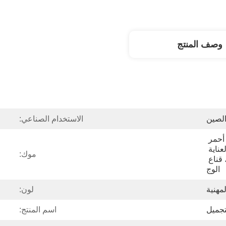
وصف المنتج
الصين
الاستخدام الصناعي:
كريم العين، ظلال العيون، أحمر 
الخدود، بودرة سائبة، كريم العناية 
موك:
بالبشرة، عطر، أحمر الشفاه، قناع 
الوج
مهنية
لون:
تجميل
اسم المنتج: