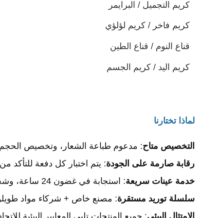
كريم التجميل / البرايمر
كريم فاخر / كريم لؤلؤي
قناع النوم / قناع الطين
كريم اليد / كريم الجسم
لماذا تختارنا
التخصيص متاح
: مدعوم طباعة الشعار، وتخصيص الحجم، و
رقابة صارمة على الجودة
: يتم اختبار كل دفعة للتأكد م
خدمة عينات سريعة
: استجابة في غضون 24 ساعة، وشحن العينات في 3-5 أيام لتسريع وقت وصولك إلى السوق.
سلسلة توريد مستقرة
: مصنع خاص + شركاء مواد طويلو 
الامتثال البيئي
: جميع المنتجات تلبي المعايير البيئية للاتح