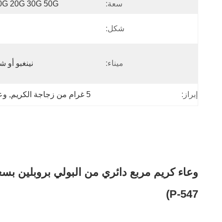
سعة:
0G 20G 30G 50G
شكل:
ميناء:
نينغبو أو ش
إبراز:
5 غرام من زجاجة الكريم
, 
وع
P-547)