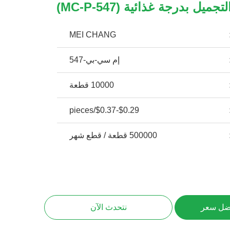
لتجميل بدرجة غذائية (MC-P-547)
MEI CHANG
إم سي-بي-547
10000 قطعة
$0.29-$0.37/pieces
500000 قطعة / قطع شهر
ضل سعر
نتحدث الآن