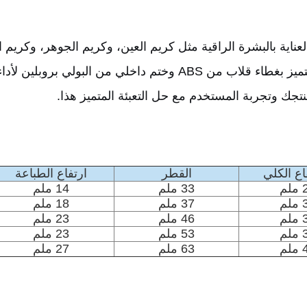
عناية بالبشرة الراقية مثل كريم العين، وكريم الجوهر، وكريم 
الجودة، الوعاء شفاف كالزجاج ولكنه أخف وأكثر متانة. يتميز بغطاء قل
تجك وتجربة المستخدم مع حل التعبئة المتميز هذا.
اع الكلي
القطر
ارتفاع الطباعة
لم
33 ملم
14 ملم
لم
37 ملم
18 ملم
لم
46 ملم
23 ملم
لم
53 ملم
23 ملم
لم
63 ملم
27 ملم