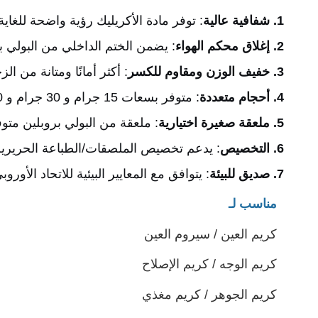
1. شفافية عالية
: توفر مادة الأكريليك رؤية واضحة للغاية،
2. إغلاق محكم الهواء
: يضمن الختم الداخلي من البولي بروبلين + الغطاء من ABS
3. خفيف الوزن ومقاوم للكسر
: أكثر أمانًا ومتانة من ا
4. أحجام متعددة
: متوفر بسعات 15 جرام و 30 جرام و 50 جرام لتناسب التركيبات المختلفة.
5. ملعقة صغيرة اختيارية
: ملعقة من البولي بروبلين متو
6. التخصيص
: يدعم تخصيص الملصقات/الطباعة الحريرية
7. صديق للبيئة
: يتوافق مع المعايير البيئية للاتحاد الأور
مناسب لـ
كريم العين / سيروم العين
كريم الوجه / كريم الإصلاح
كريم الجوهر / كريم مغذي