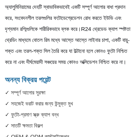
অ্যালুমিনিয়ামের দেহটি স্বাভাবিকভাবেই একটি সম্পূর্ণ আলোর বাধা প্রদান
করে, সংবেদনশীল তরলগুলির ফটোডেগ্রেডেশন রোধ করতে ইউভি এবং
দৃশ্যমান রশ্মিগুলিকে শারীরিকভাবে ব্লক করে।R24 থ্রেডেড ক্যাপ স্পষ্টতা
থ্রেডিং মাধ্যমে বোতল রিম মধ্যে আস্তে আস্তে লাইনার চাপা, একটি বায়ু-
শক্ত এবং তরল-শক্ত সিল তৈরি করে যা উল্টানো হলে কোনও ফুটো নিশ্চিত
করে না এবং দীর্ঘমেয়াদী সঞ্চয়ের সময় কোনও অক্সিডেশন নিশ্চিত করে না।
অনন্য বিক্রয় পয়েন্ট
✓ সম্পূর্ণ আলোর সুরক্ষা
✓ সহজেই ভরাট করার জন্য উন্মুক্ত মুখ
✓ ফুটো-প্রমাণ স্ক্রু ক্যাপ বন্ধ
✓ সাতটি ক্ষমতা বিকল্প
✓ OEM & ODM কাস্টমাইজেশন