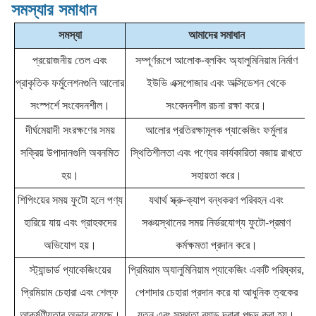
সমস্যার সমাধান
সমস্যা
আমাদের সমাধান
প্রয়োজনীয় তেল এবং
সম্পূর্ণরূপে আলোক-ব্লকিং অ্যালুমিনিয়াম নির্মাণ
প্রাকৃতিক ফর্মুলেশনগুলি আলোর
ইউভি এক্সপোজার এবং অক্সিডেশন থেকে
সংস্পর্শে সংবেদনশীল।
সংবেদনশীল রচনা রক্ষা করে।
দীর্ঘমেয়াদী সংরক্ষণের সময়
আলোর প্রতিরক্ষামূলক প্যাকেজিং ফর্মুলার
সক্রিয় উপাদানগুলি অবনমিত
স্থিতিশীলতা এবং পণ্যের কার্যকারিতা বজায় রাখতে
হয়।
সহায়তা করে।
শিপিংয়ের সময় ফুটো হলে পণ্য
যথার্থ স্ক্রু-ক্যাপ বন্ধকরণ পরিবহন এবং
হারিয়ে যায় এবং গ্রাহকদের
সঞ্চয়স্থানের সময় নির্ভরযোগ্য ফুটো-প্রমাণ
অভিযোগ হয়।
কর্মক্ষমতা প্রদান করে।
স্ট্যান্ডার্ড প্যাকেজিংয়ের
প্রিমিয়াম অ্যালুমিনিয়াম প্যাকেজিং একটি পরিষ্কার,
প্রিমিয়াম চেহারা এবং শেল্ফ
পেশাদার চেহারা প্রদান করে যা আধুনিক ত্বকের
আকর্ষণীয়তার অভাব রয়েছে।
যত্ন এবং সুস্থতা ব্র্যান্ড দ্বারা পছন্দ করা হয়।