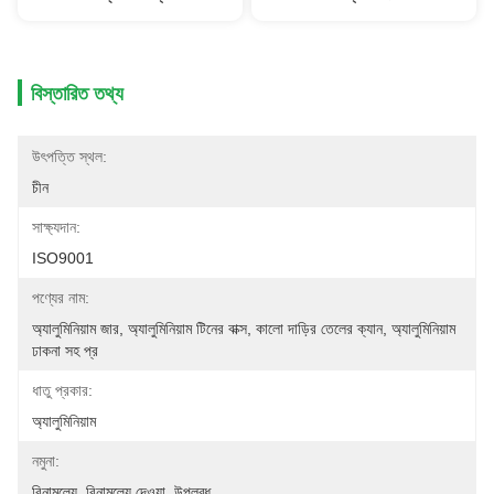
বিস্তারিত তথ্য
উৎপত্তি স্থল:
চীন
সাক্ষ্যদান:
ISO9001
পণ্যের নাম:
অ্যালুমিনিয়াম জার, অ্যালুমিনিয়াম টিনের বাক্স, কালো দাড়ির তেলের ক্যান, অ্যালুমিনিয়াম 
ঢাকনা সহ প্র
ধাতু প্রকার:
অ্যালুমিনিয়াম
নমুনা:
বিনামূল্যে, বিনামূল্যে দেওয়া, উপলব্ধ