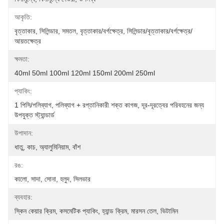
আকৃতি:
বৃত্তাকার, সিলিন্ডার, সমতল, বৃত্তাকার/বর্গক্ষেত্র, সিলিন্ডার/বৃত্তাকার/বর্গক্ষেত্র/
আয়তক্ষেত্র
ক্ষমতা:
40ml 50ml 100ml 120ml 150ml 200ml 250ml
প্যাকিং:
1 পিসি/পলিব্যাগ, পলিব্যাগ + রপ্তানিকারী শক্ত কাগজ, দূর-দূরত্বের পরিবহনের জন্য 
উপযুক্ত স্ট্যান্ডার্ড 
উপাদান:
ধাতু, কাচ, অ্যালুমিনিয়াম, বাঁশ
রঙ:
কালো, সাদা, সোনা, হলুদ, সিলভার
ব্যবহার:
স্কিন কেয়ার ক্রিম, কসমেটিক প্যাকিং, হ্যান্ড ক্রিম, মারসন তেল, ভিটামিন