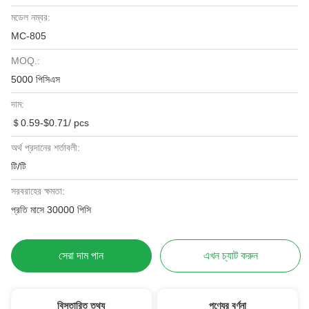
মডেল নম্বর:
MC-805
MOQ.:
5000 পিসিএস
দাম:
＄0.59-$0.71/ pcs
অর্থ প্রদানের শর্তাবলী:
টি/টি
সরবরাহের ক্ষমতা:
প্রতি মাসে 30000 পিসি
সেরা দাম পান
এখন চ্যাট করুন
বিস্তারিত তথ্য
পণ্যের বর্ণনা