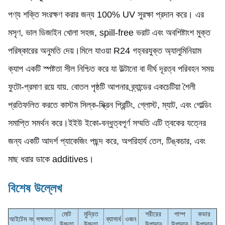
পণ্য শক্তি সংরক্ষণ করার জন্য 100% UV সুরক্ষা প্রদান করে। এর
মসৃণ, ভাল ডিজাইন খোলা সহজ, spill-free ভরাট এবং অবশিষ্টাংশ মুক্ত
পরিষ্কারের অনুমতি দেয়।মিলে যাওয়া R24 গহ্বরযুক্ত অ্যালুমিনিয়াম
ক্যাপ একটি স্পষ্টতা সীল নিশ্চিত করে যা উল্টানো বা দীর্ঘ দূরত্ব পরিবহন সময়
ফুটো-প্রমাণ রয়ে যায়. বোতল পৃষ্ঠটি আপনার ব্র্যান্ডের একচেটিয়া শৈলী
প্রতিফলিত করতে কাস্টম সিল্ক-স্ক্রিন প্রিন্টিং, গ্লোস্ট, ম্যাট, এবং গোল্ডিং
সমাপ্তি সমর্থন করে।ইইউ ইকো-বন্ধুত্বপূর্ণ সম্মতি এটি ত্বকের যত্নের
জন্য একটি আদর্শ প্যাকেজিং পছন্দ করে, অপরিহার্য তেল, টিঙ্কচার, এবং
মাছ ধরার ডাকে additives।
বিশেষ উল্লেখ
মোট
মুদ্রিত
শরীরের
পাম্প
কভার
আইটেম নং
সক্ষমতা
ব্যাসার্ধ
ওজন
উচ্চতা
উচ্চতা
উপাদান
উপাদান
উপাদান