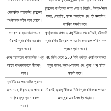
ব্র্যান্ডের পার্থক্যের জন্য লোগো প্রিন্টিং, সিল্ক-স্ক্রিন
জেনেরিক প্যাকেজিং ব্র্যান্ডের
সজ্জা, লেবেলিং, ম্যাট, ফ্রস্টেড এবং হট স্ট্যাম্পিং
পার্থক্যকে কঠিন করে তোলে।
সমাপ্তি সমর্থন করে।
ভোক্তারা ক্রমবর্ধমানভাবে
পুনর্ব্যবহারযোগ্য অ্যালুমিনিয়াম থেকে তৈরি, টেকসই
টেকসই প্যাকেজিং সমাধান
প্যাকেজিং উদ্যোগকে সমর্থন করে এবং পরিবেশগত
পছন্দ করে।
প্রভাব হ্রাস করে।
একক আকারের প্যাকেজিং পণ্য
40 মিলি থেকে 250 মিলি পর্যন্ত একাধিক ক্ষমতা
লাইন সম্প্রসারণকে সীমাবদ্ধ
নমুনা গ্রহণ, ভ্রমণ-আকার এবং খুচরা পণ্য লাইন
করে।
সমর্থন করে।
প্লাস্টিকের প্যাকেজিং পুরানো
হতে পারে, বিকৃত হতে পারে বা
টেকসই অ্যালুমিনিয়াম নির্মাণ প্যাকেজিংয়ের গুণমান
পণ্যের মূল্য হ্রাস করতে
এবং ব্র্যান্ডের উপলব্ধি বাড়ায়।
পারে।