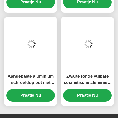
Voedselkwaliteit PS
Praatje Nu
breedhoek aluminium
Praatje Nu
Basis (MC-802)
spuitfles ¢ meerdere
capaciteiten, volledig
licht blokkerende fijne
mist spuitfles ((MC-804)
Aangepaste aluminium
Zwarte ronde vulbare
schroefdop pot met
cosmetische aluminium
meerdere capaciteiten
potten met schroefkap
voor cosmetica en
Praatje Nu
Praatje Nu
((MC-803)
voedsel (MC-801)