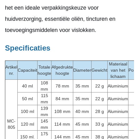
het een ideale verpakkingskeuze voor
huidverzorging, essentiële oliën, tincturen en
toevoegingsmiddelen voor vislokken.
Specificaties
Materiaal
Artikel
Totale
Afgedrukte
Capaciteit
Diameter
Gewicht
van het
Pomp
nr.
hoogte
hoogte
lichaam
108
40 ml
78 mm
35 mm
22 g
Aluminium
mm
115
50 ml
84 mm
35 mm
22 g
Aluminium
mm
139
100 ml
108 mm
40 mm
28 g
Aluminium
mm
MC-
145
120 ml
114 mm
45 mm
33 g
Aluminium
805
mm
175
150 ml.
144 mm
45 mm
38 g
Aluminium