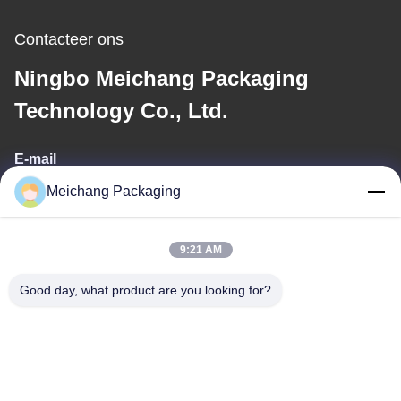
Contacteer ons
Ningbo Meichang Packaging
Technology Co., Ltd.
E-mail
Meichang Packaging
meichang1@mcpackaging.cn
9:21 AM
Ons adres
Good day, what product are you looking for?
Adres
Kamer 1808, gebouw A, nummer 55, Yuli Road, Yuyao City,
Ningbo City, provincie Zhejiang
Tel.