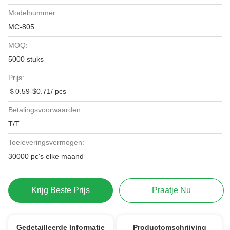
Modelnummer:
MC-805
MOQ:
5000 stuks
Prijs:
＄0.59-$0.71/ pcs
Betalingsvoorwaarden:
T/T
Toeleveringsvermogen:
30000 pc's elke maand
Krijg Beste Prijs
Praatje Nu
Gedetailleerde Informatie
Productomschrijving