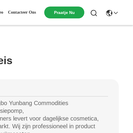
eo
Contacteer Ons
Praatje Nu
eis
ngbo Yunbang Commodities
lsiepomp,
ners levert voor dagelijkse cosmetica,
t. Wij zijn professioneel in product