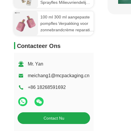
Sprayfles Milieuvriendelijke
Lekvrije FDA-Conforme
Plastic Pompfles
100 ml 300 ml aangepaste
pompfles Verpakking voor
zonnebrandcrème reparatie
lichaamswas Medische
kwaliteit/lekkestof/aanpasbaar
Contacteer Ons
((MC-433)
Mr. Yan
meichang1@mcpackaging.cn
+86 18268591692
Contact Nu