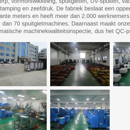
erp, vormontwikkeling, spuitgieten, UV-spuiten, v
stamping en zeefdruk. De fabriek beslaat een oppe
kante meters en heeft meer dan 2.000 werknemers. 
 dan 70 spuitgietmachines. Daarnaast maakt onze k
matische machinekwaliteitsinspectie, dus het QC-pro