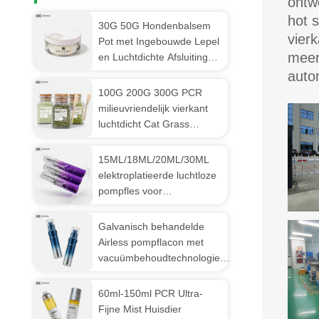
ontw
hot 
30G 50G Hondenbalsem
vier
Pot met Ingebouwde Lepel
meer
en Luchtdichte Afsluiting
voor Hygiënische
auto
Verzorging van
100G 200G 300G PCR
Hondenpoten & Neus
milieuvriendelijk vierkant
luchtdicht Cat Grass
opslagpot vers op slot anti-
verlies huisdiervoeding met
15ML/18ML/20ML/30ML
meetlepel ((MC-P-550-1)
elektroplatieerde luchtloze
pompfles voor
hoogtechnologische
verpakkingen voor
Galvanisch behandelde
huidverzorging ((MC-260)
Airless pompflacon met
vacuümbehoudtechnologie
voor aanpasbare
huidverzorgingsverpakkingen
60ml-150ml PCR Ultra-
Fijne Mist Huisdier