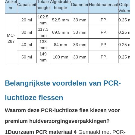
Artikel
Totale
Afgedrukte
Capaciteit
Diameter
Hoofdmateriaal
Output
nr.
hoogte
hoogte
Volume
102.5
20 ml
52.5 mm
33 mm
PP.
0.25 ml
mm
117.3
30 ml
69.5 mm
33 mm
PP.
0.25 ml
MC-
mm
287
133
40 ml
84 mm
33 mm
PP.
0.25 ml
mm
149
50 ml
100 mm
33 mm
PP.
0.25 ml
mm
Belangrijkste voordelen van PCR-
luchtloze flessen
Waarom deze PCR-luchtloze fles kiezen voor
premium huidverzorgingsverpakkingen?
1
Duurzaam PCR materiaal
¢ Gemaakt met PCR-