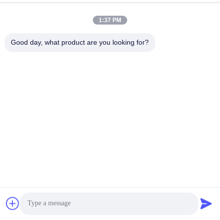
A4:
Ja, we ondersteunen logo's, silk-screen prints,
1:37 PM
etiketten en andere op maat gemaakte decoratie
Good day, what product are you looking for?
opties.
V. Welke oppervlakteafwerkingen zijn
beschikbaar?
A5:
Matte, geglazuurde, zijde-schermdrukken en
warm stempelen zijn beschikbaar om premium
verpakkingen te maken.
Q6. Is deze verpakking geschikt voor premium
huidverzorgingsmerken?
A6:
De metalen afwerking en de aanpasbare