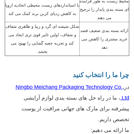
محیط زیست به طور فزاینده
با استانداردهای زیست محیطی اتحادیه اروپا
ای بسته بندی پایدار را ترجیح
به کاهش ردپای کربن برند کمک می کند
می دهند
شکل شیشه ای گرد و زیبا و ظاهری شفاف
ارائه بسته بندی ضعیف قصد
و شفاف، اولین تاثیر قوی تری ایجاد می
خرید مشتری را کاهش می
کند و تجربه جعبه گشایی را بهبود می
دهد
بخشد.
چرا ما را انتخاب کنید
در
Ningbo Meichang Packaging Technology Co.,
Ltd.
، ما در راه حل های بسته بندی لوازم آرایشی
پیشرفته برای مارک های جهانی مراقبت از پوست
تخصص داریم.
ما ارائه می دهیم: