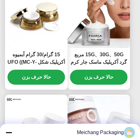
15G、30G、50G مربع
15 گرام/30 گرام آبمیوه
گرد آکریلیک ماسک جار کرم
آکریلیک شکل UFO ((MC-Y-
جار (MC-541)
546)
حالا حرف بزن
حالا حرف بزن
Meichang Packaging