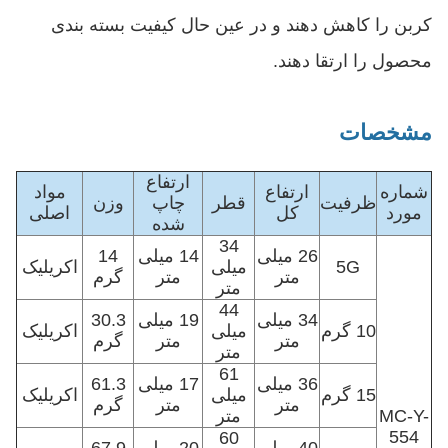
کربن را کاهش دهند و در عین حال کیفیت بسته بندی
محصول را ارتقا دهند.
مشخصات
ارتفاع
شماره
ارتفاع
مواد
ظرفیت
قطر
چاپ
وزن
مورد
کل
اصلی
شده
34
26 میلی
14 میلی
14
5G
میلی
اکریلیک
متر
متر
گرم
متر
44
34 میلی
19 میلی
30.3
10 گرم
میلی
اکریلیک
متر
متر
گرم
متر
61
36 میلی
17 میلی
61.3
15 گرم
میلی
اکریلیک
متر
متر
گرم
MC-Y-
متر
554
60