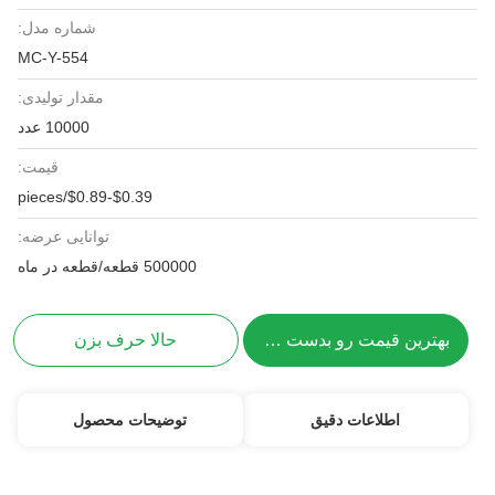
شماره مدل:
MC-Y-554
مقدار تولیدی:
10000 عدد
قیمت:
$0.39-$0.89/pieces
توانایی عرضه:
500000 قطعه/قطعه در ماه
بهترین قیمت رو بدست بیار
حالا حرف بزن
اطلاعات دقیق
توضیحات محصول