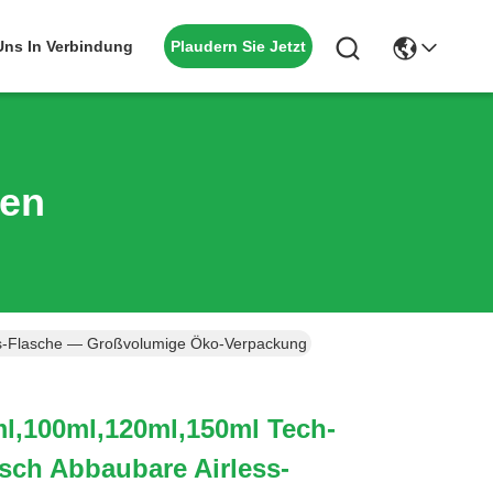
Plaudern Sie Jetzt
 Uns In Verbindung
ten
ss-Flasche — Großvolumige Öko-Verpackung Für Anti-Aging-Seren & 
l,100ml,120ml,150ml Tech-
sch Abbaubare Airless-