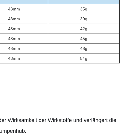
43mm
35g
43mm
39g
43mm
42g
43mm
45g
43mm
48g
43mm
54g
er Wirksamkeit der Wirkstoffe und verlängert die
 Pumpenhub.