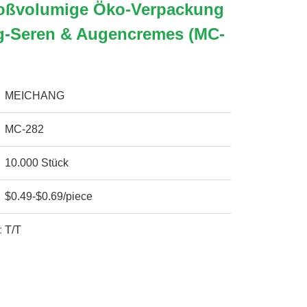
oßvolumige Öko-Verpackung
ng-Seren & Augencremes (MC-
MEICHANG
MC-282
10.000 Stück
$0.49-$0.69/piece
:
T/T