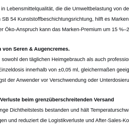
n in Lebensmittelqualität, die die Umweltbelastung von 
n SB 54 Kunststoffbeschichtungsrichtung, hilft es Marke
Der Öko-Anspruch kann das Marken-Premium um 15 %–20
en von Seren & Augencremes.
n sowohl den täglichen Heimgebrauch als auch professio
 Einzeldosis innerhalb von ±0,05 ml, gleichermaßen gee
ngst der Anwender vor Verschwendung oder Unterdosieru
l Verluste beim grenzüberschreitenden Versand
trenge Dichtheitstests bestanden und hält Temperatursc
en und reduziert die Logistikverluste und After-Sales-Ko