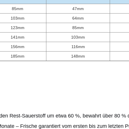
85mm
47mm
103mm
64mm
123mm
85mm
141mm
103mm
156mm
116mm
185mm
148mm
t den Rest-Sauerstoff um etwa 60 %, bewahrt über 80 % d
 Monate – Frische garantiert vom ersten bis zum letzten