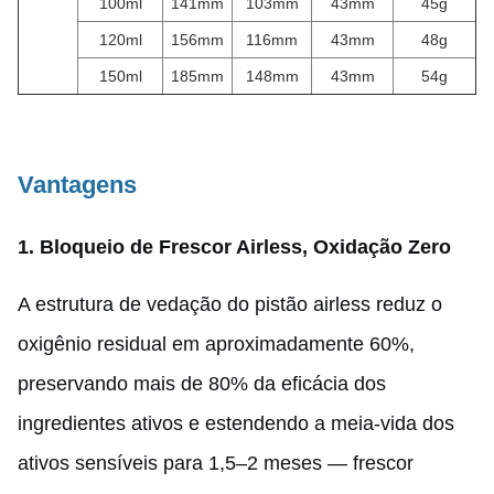
100ml
141mm
103mm
43mm
45g
120ml
156mm
116mm
43mm
48g
150ml
185mm
148mm
43mm
54g
Vantagens
1. Bloqueio de Frescor Airless, Oxidação Zero
A estrutura de vedação do pistão airless reduz o
oxigênio residual em aproximadamente 60%,
preservando mais de 80% da eficácia dos
ingredientes ativos e estendendo a meia-vida dos
ativos sensíveis para 1,5–2 meses — frescor