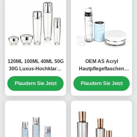
120ML 100ML 40ML 50G
OEM AS Acryl
30G Luxus-Hochklares
Hautpflegeflaschen
undichtes Glas
Sets 30ml 50ml 100ml
Hautpflegeverpackung
Plaudern Sie Jetzt
Kosmetikflaschen Set
Plaudern Sie Jetzt
für Ton, Lotion, Serum
(MC-301)
& Creme