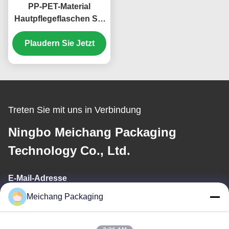
PP-PET-Material
Hautpflegeflaschen Set
Kombination 15 ml 30
ml 50 ml 100 ml (MC-
Plaudern Sie Jetzt
302)
Treten Sie mit uns in Verbindung
Ningbo Meichang Packaging
Technology Co., Ltd.
E-Mail-Adresse
Meichang Packaging
meichang1@mcpackaging.cn