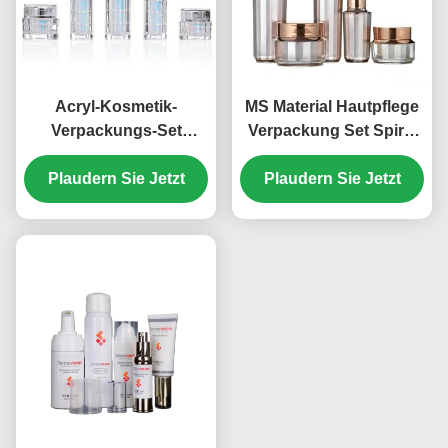
Acryl-Kosmetik-
MS Material Hautpflege
Verpackungs-Set
Verpackung Set Spiral
Flaschen 10g 15g 30g
Lock 30ml 50ml 100ml
50g 30ml 50ml 100ml
Plaudern Sie Jetzt
Plaudern Sie Jetzt
30g 50g (MC-304)
(MC-305)