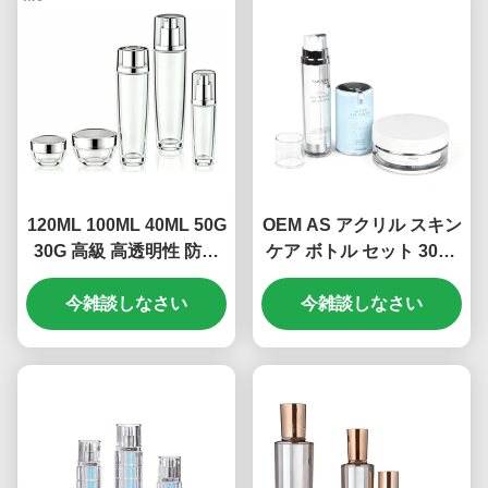
120ML 100ML 40ML 50G
OEM AS アクリル スキン
30G 高級 高透明性 防漏
ケア ボトル セット 30ml
ガラス 皮膚ケア用 トナ
50ml 100ml 化粧品ボト
ー,ローション,血清&クリ
今雑談しなさい
ルセット (MC-301)
今雑談しなさい
ーム用セット