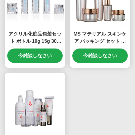
アクリル化粧品包装セッ
MS マテリアル スキンケ
ト ボトル 10g 15g 30g
ア パッキング セット ス
50g 30ml 50ml 100ml
パイラルロック 30ml
今雑談しなさい
(MC-305)
50ml 100ml 30g 50g
今雑談しなさい
(MC-304)