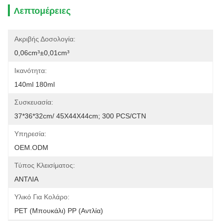
Λεπτομέρειες
Ακριβής Δοσολογία:
0,06cm³±0,01cm³
Ικανότητα:
140ml 180ml
Συσκευασία:
37*36*32cm/ 45X44X44cm; 300 PCS/CTN
Υπηρεσία:
OEM.ODM
Τύπος Κλεισίματος:
ΑΝΤΛΙΑ
Υλικό Για Κολάρο:
PET (μπουκάλι) PP (αντλία)