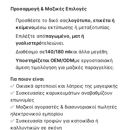
Προσαρμογή & Μαζικές Επιλογές
Προσθέστε το δικό σας
λογότυπο, ετικέτα ή
κείμενο
μέσω εκτύπωσης ή μεταξοτυπίας.
Επιλέξτε από
παγωμένο, ματ ή
γυαλιστερό
τελειώνει.
Διαθέσιμο σε
140/180 ml
και άλλα μεγέθη.
Υποστηρίζεται OEM/ODM
με εργοστασιακή
άμεση τιμολόγηση για μαζικές παραγγελίες.
Για ποιον είναι
✅ Οικιακά αρτοποιοί και λάτρεις της μαγειρικής
✅ Συσκευασίες καρυκευμάτων αναβαθμίζουν
επωνυμίες
✅ Μαζικοί αγοραστές & διασυνοριακοί πωλητές
ηλεκτρονικού εμπορίου
✅ Συσκευασία τροφών για κατοικίδια ή
καλλυντικών σε σκόνη