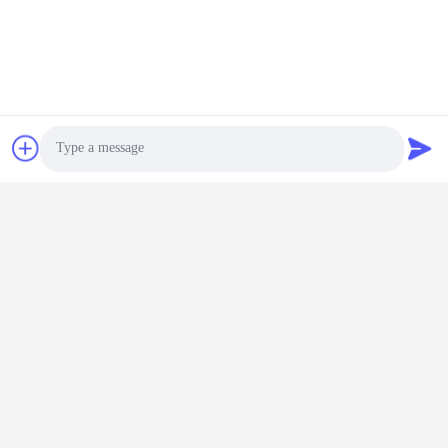
Technology Co., Ltd.
Ηλεκτρονικό
meichang1@mcpackaging.cn
Η διεύθυνσή μας
Διεύθυνση
Δωμάτιο 1808, κτίριο Α, αριθ. 55, οδός Yuli, πόλη Yuyao, πόλη
Photo
Ningbo, επαρχία Zhejiang
Video Call
Τηλ.
Audio Call
0086-574-62797016