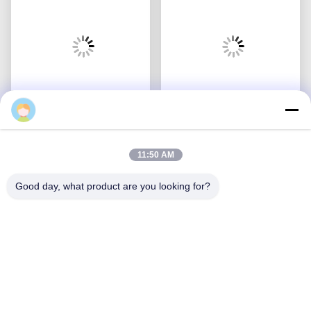
100 ml Press Lock Hair
OEM Eco-Friendly PCR
Fiber Powder Spray
Powder Spray Bottle με
11:50 AM
Bottle Leak- Proof Lock
ακριβή δοσολογία
Hair Care Packaging
Συνομιλία τώρα
0,02cm3±0,005cm3 και
Συνομιλία τώρα
Good day, what product are you looking for?
(MC-1503) Η
προσαρμόσιμο
συσκευασία αυτή είναι
λογότυπο για
ειδικά σχεδιασμένη για
απολύμωση
την περιποίηση των
κατοικίδιων ζώων
μαλλιών.
Μας ελάτε σε επαφή με
Ningbo Meichang Packaging