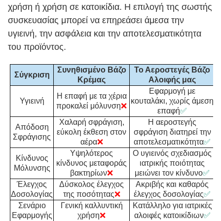
χρήση ή χρήση σε κατοικίδια. Η επιλογή της σωστής
συσκευασίας μπορεί να επηρεάσει άμεσα την
υγιεινή, την ασφάλεια και την αποτελεσματικότητα
του προϊόντος.
Συνηθισμένο Βάζο
Το Αεροστεγές Βάζο
Σύγκριση
Κρέμας
Αλοιφής μας
Εφαρμογή με
Η επαφή με τα χέρια
Υγιεινή
κουταλάκι, χωρίς άμεση
προκαλεί μόλυνση
❌
επαφή
✅
Χαλαρή σφράγιση,
Η αεροστεγής
Απόδοση
εύκολη έκθεση στον
σφράγιση διατηρεί την
Σφράγισης
αέρα
❌
αποτελεσματικότητα
✅
Υψηλότερος
Ο υγιεινός σχεδιασμός
Κίνδυνος
κίνδυνος μεταφοράς
ιατρικής ποιότητας
Μόλυνσης
βακτηρίων
❌
μειώνει τον κίνδυνο
✅
Έλεγχος
Δύσκολος έλεγχος
Ακριβής και καθαρός
Δοσολογίας
της ποσότητας
❌
έλεγχος δοσολογίας
✅
Σενάριο
Γενική καλλυντική
Κατάλληλο για ιατρικές
Εφαρμογής
χρήση
❌
αλοιφές κατοικίδιων
✅