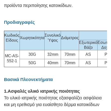
προϊόντα περιποίησης κατοικίδιων.
Προδιαγραφές
Κωδικός
Συνολικό
Χωρητικότητα
Διάμετρος
Είδους
Ύψος
Εξωτερικό
Εσωτερ
Βάζο
Δοχε
30G
32mm
70mm
AS
PP
MC-AS-
552-1
50G
40mm
70mm
AS
PP
Βασικά Πλεονεκτήματα
1.
Ασφαλές υλικό ιατρικής ποιότητας
Το υλικό ιατρικής ποιότητας εξασφαλίζει ασφάλεια
και μη ερεθισμό για ευαίσθητο δέρμα κατοικίδιων