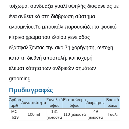
τοίχωμα, συνδυάζει γυαλί υψηλής διαφάνειας με
ένα ανθεκτικό στη διάβρωση σύστημα
αλουμινίου.Το μπουκάλι παρουσιάζει το φυσικό
κίτρινο χρώμα του ελαίου γενειάδας
εξασφαλίζοντας την ακριβή χορήγηση, αντοχή
κατά τη διεθνή αποστολή, και ισχυρή
ελκυστικότητα των ανδρικών σημάτων
grooming.
Προδιαγραφές
Άρθρο
Συνολικό
Εκτυπώσιμο
Βασικό
Δυναμικότητα
Διάμετρος
αριθ.
ύψος
ύψος
υλικό
MC-
131
49
100 ml
110 χιλιοστά
Γυαλί
619
χιλιοστά
χιλιοστά