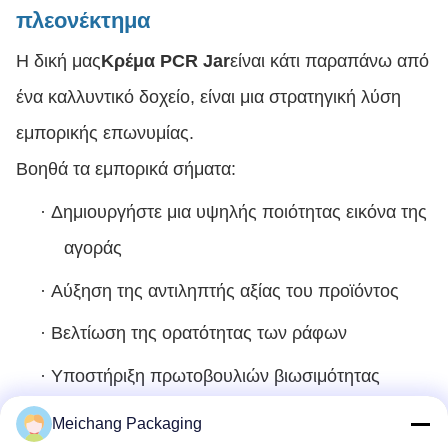
πλεονέκτημα
Η δική μας
Κρέμα PCR Jar
είναι κάτι παραπάνω από
ένα καλλυντικό δοχείο, είναι μια στρατηγική λύση
εμπορικής επωνυμίας.
Βοηθά τα εμπορικά σήματα:
·
Δημιουργήστε μια υψηλής ποιότητας εικόνα της
αγοράς
·
Αύξηση της αντιληπτής αξίας του προϊόντος
·
Βελτίωση της ορατότητας των ράφων
·
Υποστήριξη πρωτοβουλιών βιωσιμότητας
·
Εισαγωγή προϊόντων με χαμηλή MOQ
Meichang Packaging