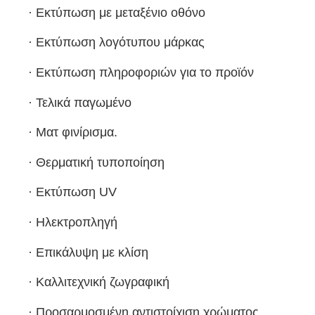
·
Εκτύπωση με μεταξένιο οθόνο
·
Εκτύπωση λογότυπου μάρκας
·
Εκτύπωση πληροφοριών για το προϊόν
·
Τελικά παγωμένο
·
Ματ φινίρισμα.
·
Θερματική τυποποίηση
·
Εκτύπωση UV
·
Ηλεκτροπληγή
·
Επικάλυψη με κλίση
·
Καλλιτεχνική ζωγραφική
·
Προσαρμοσμένη αντιστοίχιση χρώματος